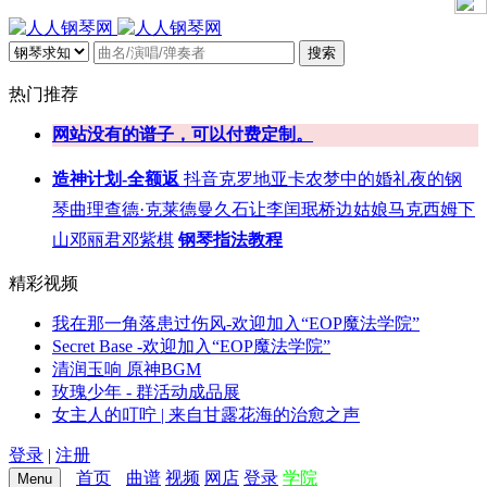
搜索
热门推荐
网站没有的谱子，可以付费定制。
造神计划-全额返
抖音
克罗地亚
卡农
梦中的婚礼
夜的钢
琴曲
理查德·克莱德曼
久石让
李闰珉
桥边姑娘
马克西姆
下
山
邓丽君
邓紫棋
钢琴指法教程
精彩视频
我在那一角落患过伤风-欢迎加入“EOP魔法学院”
Secret Base -欢迎加入“EOP魔法学院”
清润玉响 原神BGM
玫瑰少年 - 群活动成品展
女主人的叮咛 | 来自甘露花海的治愈之声
登录
|
注册
首页
曲谱
视频
网店
登录
学院
Menu