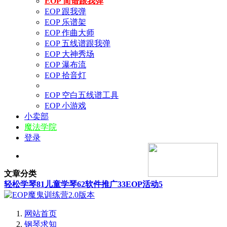
EOP 简谱跟我弹
EOP 跟我弹
EOP 乐谱架
EOP 作曲大师
EOP 五线谱跟我弹
EOP 大神秀场
EOP 瀑布流
EOP 拾音灯
EOP 空白五线谱工具
EOP 小游戏
小卖部
魔法学院
登录
文章分类
轻松学琴
81
儿童学琴
62
软件推广
33
EOP活动
5
网站首页
钢琴求知