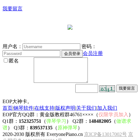
我要留言
用户名：
密码：
会员注册
匿名
EOP大神卡。
首页
|
钢琴软件
|
在线支持
|
版权声明
|
关于我们
|
加入我们
EOP官方QQ群：黄金版教程群46761××××（
仅限学员加入
）
Q1群：
152325751
（
弹琴学习
） Q2群：
148482005
（
做谱求
谱
） Q3群：
839537135
（
原神弹琴
）
2020-2030 版权所有 EveryonePiano.cn
京ICP备13017002号
京