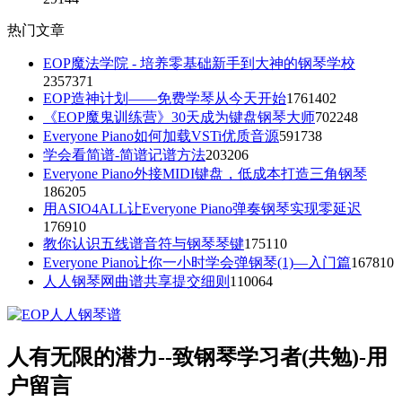
热门文章
EOP魔法学院 - 培养零基础新手到大神的钢琴学校
2357371
EOP造神计划——免费学琴从今天开始
1761402
《EOP魔鬼训练营》30天成为键盘钢琴大师
702248
Everyone Piano如何加载VSTi优质音源
591738
学会看简谱-简谱记谱方法
203206
Everyone Piano外接MIDI键盘，低成本打造三角钢琴
186205
用ASIO4ALL让Everyone Piano弹奏钢琴实现零延迟
176910
教你认识五线谱音符与钢琴琴键
175110
Everyone Piano让你一小时学会弹钢琴(1)—入门篇
167810
人人钢琴网曲谱共享提交细则
110064
人有无限的潜力--致钢琴学习者(共勉)-用
户留言