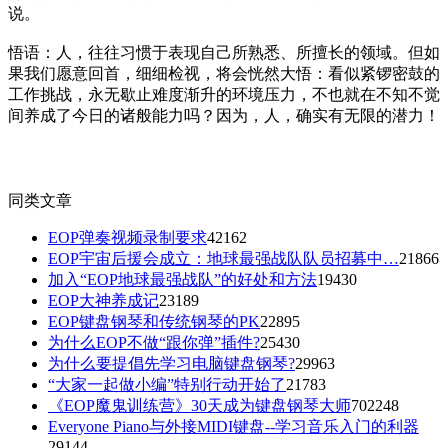
说。
悟语：人，往往习惯于表现自己所熟悉、所擅长的领域。但如
果我们愿意回首，细细检视，将会恍然大悟：看似紧锣密鼓的
工作挑战，永无歇止难度渐升的环境压力，不也就在不知不觉
间养成了今日的诸般能力吗？因为，人，确实有无限的潜力！
(
58
)
(
2
)
同类文章
EOP弹奏视频录制要求
42162
EOP宇宙后援会成立：地球最强战队队员招募中…
21866
加入“EOP地球最强战队”的好处和方法
19430
EOP大神养成记
23189
EOP键盘钢琴和传统钢琴的PK
22895
为什么EOP不做“跟你弹”插件?
25430
为什么要提倡先学习电脑键盘钢琴?
29963
“大家一起做小编”特别行动开始了
21783
《EOP魔鬼训练营》30天成为键盘钢琴大师
702248
Everyone Piano与外接MIDI键盘--学习音乐入门的利器
29144