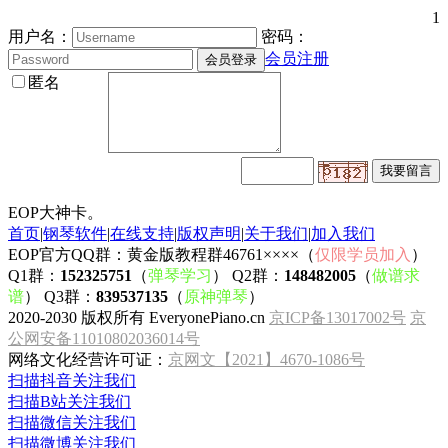
1
用户名：
密码：
会员注册
匿名
EOP大神卡。
首页
|
钢琴软件
|
在线支持
|
版权声明
|
关于我们
|
加入我们
EOP官方QQ群：黄金版教程群46761××××（
仅限学员加入
）
Q1群：
152325751
（
弹琴学习
） Q2群：
148482005
（
做谱求
谱
） Q3群：
839537135
（
原神弹琴
）
2020-2030 版权所有 EveryonePiano.cn
京ICP备13017002号
京
公网安备11010802036014号
网络文化经营许可证：
京网文【2021】4670-1086号
扫描抖音关注我们
扫描B站关注我们
扫描微信关注我们
扫描微博关注我们