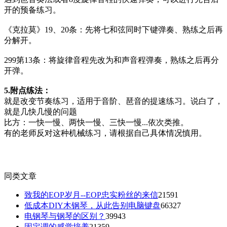
开的预备练习。
《克拉莫》19、20条：先将七和弦同时下键弹奏、熟练之后再
分解开。
299第13条：将旋律音程先改为和声音程弹奏，熟练之后再分
开弹。
5.附点练法：
就是改变节奏练习，适用于音阶、琶音的提速练习。说白了，
就是几快几慢的问题
比方：一快一慢、两快一慢、三快一慢...依次类推。
有的老师反对这种机械练习，请根据自己具体情况慎用。
(
63
)
(
22
)
同类文章
致我的EOP岁月--EOP忠实粉丝的来信
21591
低成本DIY木钢琴，从此告别电脑键盘
66327
电钢琴与钢琴的区别？
39943
固定调的感觉培养
21359