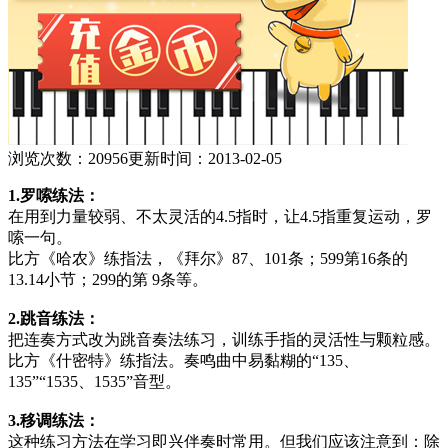
浏览次数：20956
更新时间：2013-02-05
1.罗嗦练法：
在用到力量较弱、不太灵活的4.5指时，让4.5指重复运动，罗
嗦一句。
比方《哈农》练指法，《拜尔》87、101条；599第16条的
13.14小节；299的第 9条等。
2.跳音练法：
把连奏方式改为跳音奏法练习，训练手指的灵活性与颗粒感。
比方《什密特》练指法。奏鸣曲中易黏糊的“135、
135”“1535、1535”音型。
3.移调练法：
这种练习方法在学习即兴伴奏时常用。但我们应该注意到：除