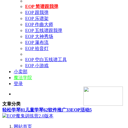
EOP 简谱跟我弹
EOP 跟我弹
EOP 乐谱架
EOP 作曲大师
EOP 五线谱跟我弹
EOP 大神秀场
EOP 瀑布流
EOP 拾音灯
EOP 空白五线谱工具
EOP 小游戏
小卖部
魔法学院
登录
文章分类
轻松学琴
81
儿童学琴
62
软件推广
33
EOP活动
5
网站首页