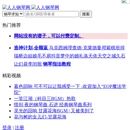
搜索
热门推荐
网站没有的谱子，可以付费定制。
造神计划-全额返
马克西姆
理查德·克莱德曼
邓紫棋
班得
瑞
桥边姑娘
毛不易
抖音
梦中的婚礼
洛天依
天空之城
久石
让
幻昼
李闰珉
钢琴指法教程
精彩视频
暮色回响 可不可以让我感受一下 -欢迎加入“EOP魔法学
院”
一笑江湖（科目三BGM）热歌
惜别 夜的钢琴曲 石进 经典钢琴曲系列
灵光的回响 甘露花海BGM | 又被美到了
花与树的女儿们-甘露花海
登录
|
注册