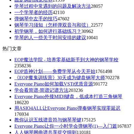
学琴过程中常遇到的问题及解决方法
28057
一个学琴者的经历
42110
弹钢琴中左手的技巧
47602
钢琴学习须知（怎样弹双音与和弦）
22577
初学钢琴，如何进行基础练习？
30962
学琴的人一些关于时间安排的建议
10041
热门文章
EOP魔法学院 - 培养零基础新手到大神的钢琴学校
2358236
EOP造神计划——免费学琴从今天开始
1761498
《EOP魔鬼训练营》30天成为键盘钢琴大师
702278
Everyone Piano如何加载VSTi优质音源
591772
学会看简谱-简谱记谱方法
203236
Everyone Piano外接MIDI键盘，低成本打造三角钢琴
186220
用ASIO4ALL让Everyone Piano弹奏钢琴实现零延迟
176934
教你认识五线谱音符与钢琴琴键
175125
Everyone Piano让你一小时学会弹钢琴(1)—入门篇
167837
人人钢琴网曲谱共享提交细则
110181