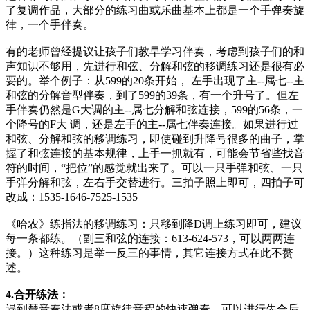
了复调作品，大部分的练习曲或乐曲基本上都是一个手弹奏旋
律，一个手伴奏。
有的老师曾经提议让孩子们教早学习伴奏，考虑到孩子们的和
声知识不够用，先进行和弦、分解和弦的移调练习还是很有必
要的。举个例子：从599的20条开始， 左手出现了主--属七--主
和弦的分解音型伴奏，到了599的39条，有一个升号了。但左
手伴奏仍然是G大调的主--属七分解和弦连接，599的56条，一
个降号的F大 调，还是左手的主--属七伴奏连接。如果进行过
和弦、分解和弦的移调练习，即使碰到升降号很多的曲子，掌
握了和弦连接的基本规律，上手一抓就有，可能会节省些找音
符的时间，“把位”的感觉就出来了。可以一只手弹和弦、一只
手弹分解和弦，左右手交替进行。三拍子照上即可，四拍子可
改成：1535-1646-7525-1535
《哈农》练指法的移调练习：只移到降D调上练习即可，建议
每一条都练。（副三和弦的连接：613-624-573，可以两两连
接。）这种练习是举一反三的事情，其它连接方式在此不赘
述。
4.合开练法：
遇到琶音奏法或者8度旋律音程的快速弹奏，可以进行先合后