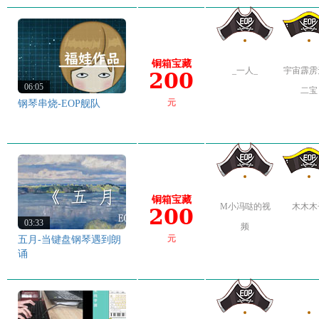
铜箱宝藏
_一人_
宇宙霹雳
200
06:05
二宝
钢琴串烧-EOP舰队
元
铜箱宝藏
M小冯哒的视
木木木
200
03:33
频
五月-当键盘钢琴遇到朗
元
诵