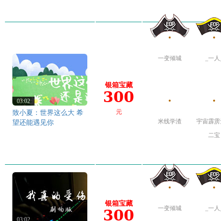
一变倾城
_一人
银箱宝藏
300
03:02
致小夏：世界这么大 希
元
米线学渣
宇宙霹雳
望还能遇见你
二宝
银箱宝藏
一变倾城
_一人
300
03:02