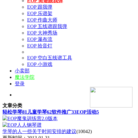
EOP 简谱跟我弹
EOP 跟我弹
EOP 乐谱架
EOP 作曲大师
EOP 五线谱跟我弹
EOP 大神秀场
EOP 瀑布流
EOP 拾音灯
EOP 空白五线谱工具
EOP 小游戏
小卖部
魔法学院
登录
文章分类
轻松学琴
81
儿童学琴
62
软件推广
33
EOP活动
5
学琴的人一些关于时间安排的建议
(10042)
更新时间：2013-01-31