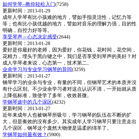
如何学琴--教你轻松入门
(7258)
更新时间：2013-01-29
成年人学琴有比小孩难的地方，譬如手指灵活性，记忆力等
等；也有比小孩优越的地方，譬如对音乐的理解力强，目的性
明确，自控力好等等。
享受琴声～心态决定感受
(2644)
更新时间：2013-01-28
爱好是你最好的老师，因为爱好，你花钱，花时间，花空间，
花精力，埋头于黑白键之中，我们是否享受到琴声的美好？对
成人学琴者来说，心态第一，技术第二。
业余学习与专业学习钢琴的异同
(3259)
更新时间：2013-01-27
钢琴学习的业余与专业，有量的不同，但钢琴艺术的本质并没
有什么区别。不少业余学习者对这点认识不清，一开始就从质
上降低标准，致使学了多年，收效甚微。
学钢琴途中的几个误区
(4232)
更新时间：2013-01-27
近年来成年人也被钢琴所吸引，学习钢琴的队伍在不断的扩
大，但是奏效的没有多少。其实成年人学习钢琴只要注意走出
几个误区，钢琴这个庞然大物便是温柔的绵羊了。
学钢琴如何最有效？
(5900)