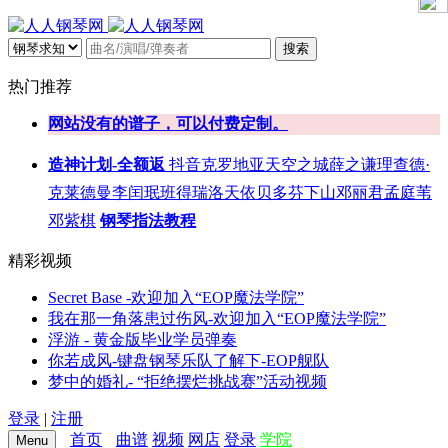
搜索
热门推荐
网站没有的谱子，可以付费定制。
造神计划-全额返
抖音
克罗地亚
天空之城
薛之谦
理查德·
克莱德曼
李闰珉
班得瑞
洛天依
贝多芬
下山
邓丽君
孟庭苇
邓紫棋
钢琴指法教程
精彩视频
Secret Base -欢迎加入“EOP魔法学院”
我在那一角落患过伤风-欢迎加入“EOP魔法学院”
浮游 - 黄金版毕业学员弹奏
你若成风-键盘钢琴乐队了解下-EOP舰队
梦中的婚礼- “拒绝摆烂挑战赛”活动视频
登录
|
注册
首页
曲谱
视频
网店
登录
学院
Menu