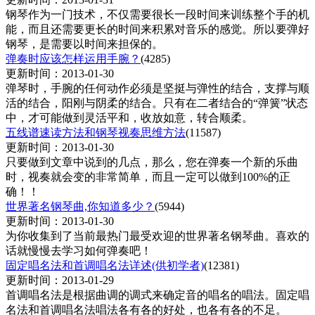
钢琴作为一门技术，不仅需要很长一段时间来训练整个手的机
能，而且还需要更长的时间来积累对音乐的感觉。所以要弹好
钢琴，是需要以时间来担保的。
弹奏时应该怎样运用手腕？
(4285)
更新时间：2013-01-30
弹琴时，手腕的任何动作必须是坚挺与弹性的结合，支撑与顺
活的结合，阳刚与阴柔的结合。只有在二者结合的“弹簧”状态
中，才可能做到灵活平和，收放如意，转合顺柔。
五线谱速读方法和钢琴视奏思维方法
(11587)
更新时间：2013-01-30
只要做到文章中说到的几点，那么，您在弹奏一个新的乐曲
时，视奏就会变的非常简单，而且一定可以做到100%的正
确！！
世界著名钢琴曲,你知道多少？
(5944)
更新时间：2013-01-30
为你收集到了当前最热门最受欢迎的世界著名钢琴曲。喜欢的
话就慢慢去学习如何弹奏吧！
固定唱名法和首调唱名法详述(供初学者)
(12381)
更新时间：2013-01-29
首调唱名法是根据曲调的调式来确定音的唱名的唱法。固定唱
名法和首调唱名法唱法各有各的好处，也各有各的不足。