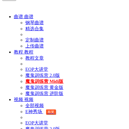
曲谱
曲谱
钢琴曲谱
精选合集
定制曲谱
上传曲谱
教程
教程
教程文章
EOP大讲堂
魔鬼训练营 2.0版
魔鬼训练营 Midi版
魔鬼训练营 黄金版
魔鬼训练营 进阶版
视频
视频
全部视频
E神秀场
有奖
EOP大讲堂
魔鬼训练营 2.0版