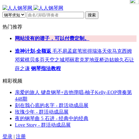
搜索
热门推荐
网站没有的谱子，可以付费定制。
造神计划-全额返
毛不易
孟庭苇
班得瑞
洛天依
马克西姆
邓紫棋
贝多芬
天空之城
邓丽君
克罗地亚
桥边姑娘
久石让
薛之谦
钢琴指法教程
精彩视频
亲爱的旅人 键盘钢琴+吉他弹唱-柚子Kelly-EOP弹奏第
448期
刻在我心底的名字 - 群活动成品展
玫瑰少年 - 群活动成品展
夜的钢琴曲 5 石进 - 经典中的经典
Love Story - 群活动成品展
登录
|
注册