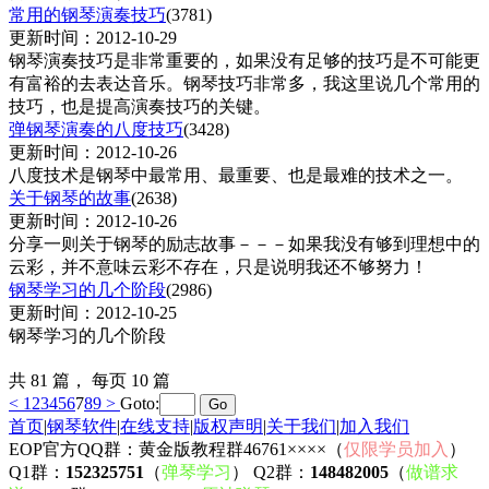
常用的钢琴演奏技巧
(3781)
更新时间：2012-10-29
钢琴演奏技巧是非常重要的，如果没有足够的技巧是不可能更
有富裕的去表达音乐。钢琴技巧非常多，我这里说几个常用的
技巧，也是提高演奏技巧的关键。
弹钢琴演奏的八度技巧
(3428)
更新时间：2012-10-26
八度技术是钢琴中最常用、最重要、也是最难的技术之一。
关于钢琴的故事
(2638)
更新时间：2012-10-26
分享一则关于钢琴的励志故事－－－如果我没有够到理想中的
云彩，并不意味云彩不存在，只是说明我还不够努力！
钢琴学习的几个阶段
(2986)
更新时间：2012-10-25
钢琴学习的几个阶段
共
81
篇， 每页
10
篇
<
1
2
3
4
5
6
7
8
9
>
Goto:
首页
|
钢琴软件
|
在线支持
|
版权声明
|
关于我们
|
加入我们
EOP官方QQ群：黄金版教程群46761××××（
仅限学员加入
）
Q1群：
152325751
（
弹琴学习
） Q2群：
148482005
（
做谱求