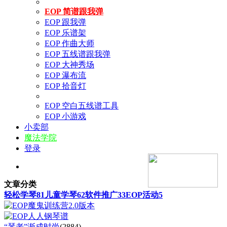
EOP 简谱跟我弹
EOP 跟我弹
EOP 乐谱架
EOP 作曲大师
EOP 五线谱跟我弹
EOP 大神秀场
EOP 瀑布流
EOP 拾音灯
EOP 空白五线谱工具
EOP 小游戏
小卖部
魔法学院
登录
文章分类
轻松学琴
81
儿童学琴
62
软件推广
33
EOP活动
5
“琴老”渐成时尚
(2884)