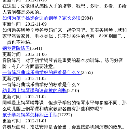
在这里，先谈谈从感性入手的培养。我想，多听、多看、多给
人表演都是必须的。
如何为孩子挑选合适的钢琴？家长必读
(2984)
更新时间：2012-11-09
如何购买钢琴？琴爸琴妈们来一起学习吧。其实买钢琴，就和
家里添置家具、电器类似，只不过关注的点有一些区别而已，
一点也不神秘。
钢琴音阶练习
(5541)
更新时间：2012-11-06
音阶练习，对于初学钢琴者是重要的基本功训练.。练习好音
阶，有几个方面需要注意。
一首练习曲或乐曲学好的标准是什么？
(2555)
更新时间：2012-11-02
一首练习曲或乐曲学好的标准是什么？
幼儿园上钢琴课和请家教的利弊
(2210)
更新时间：2012-11-02
同样是上钢琴辅导课，但孩子学出的钢琴水平却参差不同，那
么幼儿园上钢琴课和请家教都各自有那些利弊呢？
孩子学习钢琴怎样纠正手型
(17222)
更新时间：2012-11-01
弹奏乐曲时，指法安排是否恰当，会直接影响到演奏的效果。