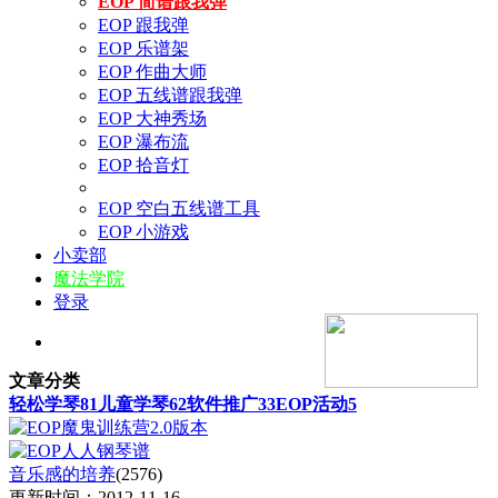
EOP 简谱跟我弹
EOP 跟我弹
EOP 乐谱架
EOP 作曲大师
EOP 五线谱跟我弹
EOP 大神秀场
EOP 瀑布流
EOP 拾音灯
EOP 空白五线谱工具
EOP 小游戏
小卖部
魔法学院
登录
文章分类
轻松学琴
81
儿童学琴
62
软件推广
33
EOP活动
5
音乐感的培养
(2576)
更新时间：2012-11-16