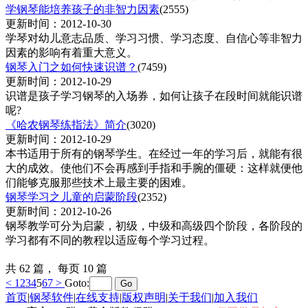
学钢琴能培养孩子的非智力因素
(2555)
更新时间：2012-10-30
学琴对幼儿意志品质、学习习惯、学习态度、自信心等非智力
因素的影响有着重大意义。
钢琴入门之如何快速识谱？
(7459)
更新时间：2012-10-29
识谱是孩子学习钢琴的入场券，如何让孩子在段时间就能识谱
呢?
《哈农钢琴练指法》简介
(3020)
更新时间：2012-10-29
本书适用于所有的钢琴学生。在经过一年的学习后，就能有很
大的成效。使他们不会再感到手指和手腕的僵硬：这样就便他
们能够克服那些技术上最主要的困难。
钢琴学习之儿童的启蒙阶段
(2352)
更新时间：2012-10-26
钢琴教学可分为启蒙，初级，中级和高级四个阶段，各阶段的
学习都有不同的教程以适应每个学习过程。
共
62
篇， 每页
10
篇
<
1
2
3
4
5
6
7
>
Goto:
首页
|
钢琴软件
|
在线支持
|
版权声明
|
关于我们
|
加入我们