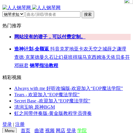
搜索
热门推荐
网站没有的谱子，可以付费定制。
造神计划-全额返
抖音
克罗地亚
卡农
天空之城
薛之谦
理
查德·克莱德曼
久石让
幻昼
班得瑞
马克西姆
洛天依
贝多芬
邓丽君
钢琴指法教程
精彩视频
Always with me 好听改编版-欢迎加入“EOP魔法学院”
Tears - 欢迎加入“EOP魔法学院”
Secret Base -欢迎加入“EOP魔法学院”
清润玉响 原神BGM
虹之间带伴奏版-黄金版教程学员弹奏
登录
|
注册
首页
曲谱
视频
网店
登录
学院
Menu