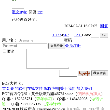
淑女style
回复
tert
已经设置好了。
2024-07-31 16:07:05
回复
<
1
2
3
4
5
6
7
...
12
>
Goto:
用户名：
密码：
会员注册
匿名
EOP大神卡。
首页
|
钢琴软件
|
在线支持
|
版权声明
|
关于我们
|
加入我们
EOP官方QQ群：黄金版教程群46761××××（
仅限学员加入
）
Q1群：
152325751
（
弹琴学习
） Q2群：
148482005
（
做谱求
谱
） Q3群：
839537135
（
原神弹琴
）
2020-2030 版权所有 EveryonePiano.cn
京ICP备13017002号
京