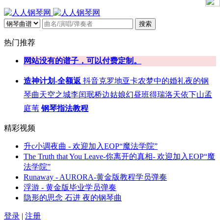
搜索
热门推荐
网站没有的谱子，可以付费定制。
造神计划-全额返
抖音
克罗地亚
卡农
梦中的婚礼
夜的钢
琴曲
天空之城
李闰珉
桥边姑娘
幻昼
班得瑞
洛天依
下山
孟
庭苇
钢琴指法教程
精彩视频
升c小调夜曲 - 欢迎加入EOP“魔法学院”
The Truth that You Leave-你离开的真相- 欢迎加入EOP“魔
法学院”
Runaway - AURORA-黄金版教程学员弹奏
浮游 - 黄金版毕业学员弹奏
隐形的思念 石进 夜的钢琴曲
登录
|
注册