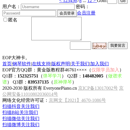
<
1
2
3
4
5
6
7
8
...
12
>
Goto:
用户名：
密码：
会员注册
匿名
EOP大神卡。
首页
|
钢琴软件
|
在线支持
|
版权声明
|
关于我们
|
加入我们
EOP官方QQ群：黄金版教程群46761××××（
仅限学员加入
）
Q1群：
152325751
（
弹琴学习
） Q2群：
148482005
（
做谱求
谱
） Q3群：
839537135
（
原神弹琴
）
2020-2030 版权所有 EveryonePiano.cn
京ICP备13017002号
京
公网安备11010802036014号
网络文化经营许可证：
京网文【2021】4670-1086号
扫描抖音关注我们
扫描B站关注我们
扫描微信关注我们
扫描微博关注我们