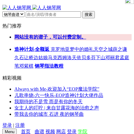
搜索
热门推荐
网站没有的谱子，可以付费定制。
造神计划-全额返
克罗地亚
梦中的婚礼
天空之城
薛之谦
久石让
桥边姑娘
马克西姆
洛天依
贝多芬
下山
邓丽君
孟庭
苇
邓紫棋
钢琴指法教程
精彩视频
Always with Me-欢迎加入“EOP魔法学院”
儿歌串烧-六一快乐-EOP造神计划大佬作品
我期待的不是雪 而是有你的冬天
女主人的叮咛 | 来自甘露花海的治愈之声
带我去你的城市 石进 夜的钢琴曲
登录
|
注册
首页
曲谱
视频
网店
登录
学院
Menu