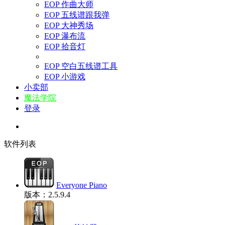
EOP 作曲大师
EOP 五线谱跟我弹
EOP 大神秀场
EOP 瀑布流
EOP 拾音灯
EOP 空白五线谱工具
EOP 小游戏
小卖部
魔法学院
登录
软件列表
Everyone Piano
版本：2.5.9.4