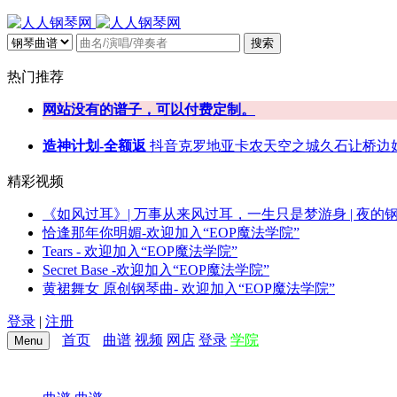
搜索
热门推荐
网站没有的谱子，可以付费定制。
造神计划-全额返
抖音
克罗地亚
卡农
天空之城
久石让
桥边
精彩视频
《如风过耳》| 万事从来风过耳，一生只是梦游身 | 夜的
恰逢那年你明媚-欢迎加入“EOP魔法学院”
Tears - 欢迎加入“EOP魔法学院”
Secret Base -欢迎加入“EOP魔法学院”
黄裙舞女 原创钢琴曲- 欢迎加入“EOP魔法学院”
登录
|
注册
首页
曲谱
视频
网店
登录
学院
Menu