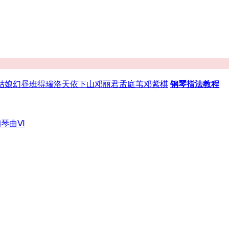
姑娘
幻昼
班得瑞
洛天依
下山
邓丽君
孟庭苇
邓紫棋
钢琴指法教程
钢琴曲Ⅵ