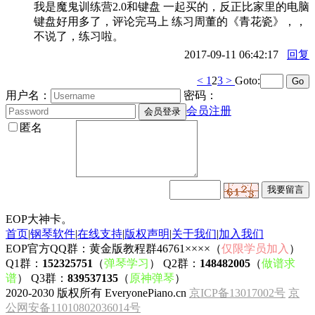
我是魔鬼训练营2.0和键盘 一起买的，反正比家里的电脑
键盘好用多了，评论完马上 练习周董的《青花瓷》，，
不说了，练习啦。
2017-09-11 06:42:17
回复
<
1
2
3
>
Goto:
用户名：
密码：
会员注册
匿名
EOP大神卡。
首页
|
钢琴软件
|
在线支持
|
版权声明
|
关于我们
|
加入我们
EOP官方QQ群：黄金版教程群46761××××（
仅限学员加入
）
Q1群：
152325751
（
弹琴学习
） Q2群：
148482005
（
做谱求
谱
） Q3群：
839537135
（
原神弹琴
）
2020-2030 版权所有 EveryonePiano.cn
京ICP备13017002号
京
公网安备11010802036014号