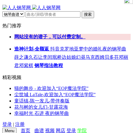
搜索
热门推荐
网站没有的谱子，可以付费定制。
造神计划-全额返
抖音
克罗地亚
梦中的婚礼
夜的钢琴曲
薛之谦
久石让
李闰珉
桥边姑娘
幻昼
马克西姆
贝多芬
邓丽
君
邓紫棋
钢琴指法教程
精彩视频
猫的舞步 - 欢迎加入“EOP魔法学院”
尘世城 LaTale-欢迎加入“EOP魔法学院”
童话镇-陈一发儿-带伴奏版
花与树的女儿们-甘露花海
幸福时光 石进 夜的钢琴曲
登录
|
注册
首页
曲谱
视频
网店
登录
学院
Menu