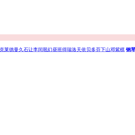
·克莱德曼
久石让
李闰珉
幻昼
班得瑞
洛天依
贝多芬
下山
邓紫棋
钢