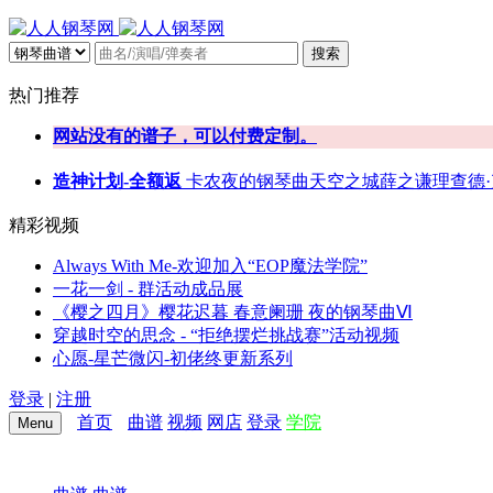
搜索
热门推荐
网站没有的谱子，可以付费定制。
造神计划-全额返
卡农
夜的钢琴曲
天空之城
薛之谦
理查德
精彩视频
Always With Me-欢迎加入“EOP魔法学院”
一花一剑 - 群活动成品展
《樱之四月》樱花迟暮 春意阑珊 夜的钢琴曲Ⅵ
穿越时空的思念 - “拒绝摆烂挑战赛”活动视频
心愿-星芒微闪-初佬终更新系列
登录
|
注册
首页
曲谱
视频
网店
登录
学院
Menu