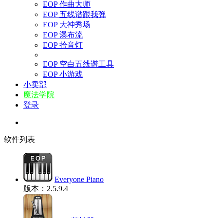
EOP 作曲大师
EOP 五线谱跟我弹
EOP 大神秀场
EOP 瀑布流
EOP 拾音灯
EOP 空白五线谱工具
EOP 小游戏
小卖部
魔法学院
登录
软件列表
Everyone Piano
版本：2.5.9.4