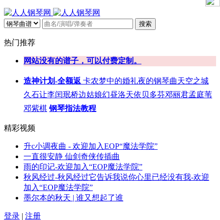
搜索
热门推荐
网站没有的谱子，可以付费定制。
造神计划-全额返
卡农
梦中的婚礼
夜的钢琴曲
天空之城
久石让
李闰珉
桥边姑娘
幻昼
洛天依
贝多芬
邓丽君
孟庭苇
邓紫棋
钢琴指法教程
精彩视频
升c小调夜曲 - 欢迎加入EOP“魔法学院”
一直很安静 仙剑奇侠传插曲
雨的印记-欢迎加入“EOP魔法学院”
秋风经过-秋风经过它告诉我说你心里已经没有我-欢迎
加入“EOP魔法学院”
墨尔本的秋天 | 谁又想起了谁
登录
|
注册