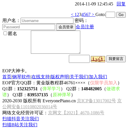
2014-11-09 12:45:45
回复
<
1
2
3
4
5
6
7
>
Goto:
用户名：
密码：
会员注册
匿名
EOP大神卡。
首页
|
钢琴软件
|
在线支持
|
版权声明
|
关于我们
|
加入我们
EOP官方QQ群：黄金版教程群46761××××（
仅限学员加入
）
Q1群：
152325751
（
弹琴学习
） Q2群：
148482005
（
做谱求
谱
） Q3群：
839537135
（
原神弹琴
）
2020-2030 版权所有 EveryonePiano.cn
京ICP备13017002号
京
公网安备11010802036014号
网络文化经营许可证：
京网文【2021】4670-1086号
扫描抖音关注我们
扫描B站关注我们