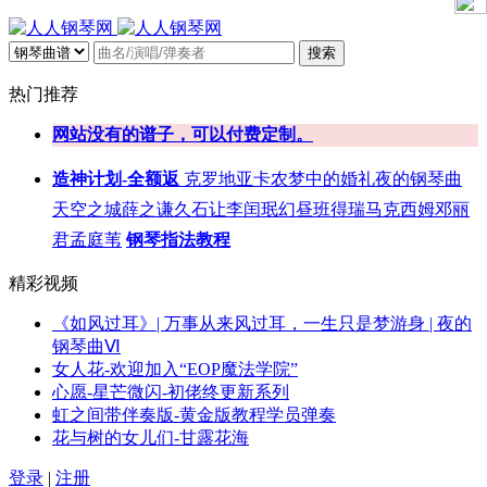
搜索
热门推荐
网站没有的谱子，可以付费定制。
造神计划-全额返
克罗地亚
卡农
梦中的婚礼
夜的钢琴曲
天空之城
薛之谦
久石让
李闰珉
幻昼
班得瑞
马克西姆
邓丽
君
孟庭苇
钢琴指法教程
精彩视频
《如风过耳》| 万事从来风过耳，一生只是梦游身 | 夜的
钢琴曲Ⅵ
女人花-欢迎加入“EOP魔法学院”
心愿-星芒微闪-初佬终更新系列
虹之间带伴奏版-黄金版教程学员弹奏
花与树的女儿们-甘露花海
登录
|
注册