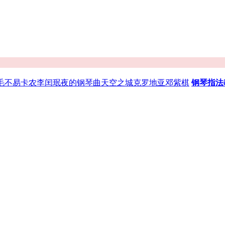
毛不易
卡农
李闰珉
夜的钢琴曲
天空之城
克罗地亚
邓紫棋
钢琴指法