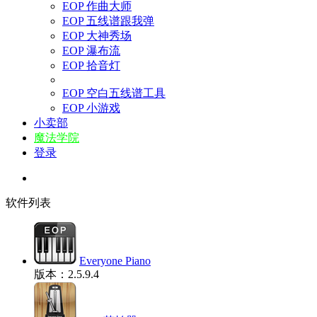
EOP 作曲大师
EOP 五线谱跟我弹
EOP 大神秀场
EOP 瀑布流
EOP 拾音灯
EOP 空白五线谱工具
EOP 小游戏
小卖部
魔法学院
登录
软件列表
Everyone Piano
版本：2.5.9.4