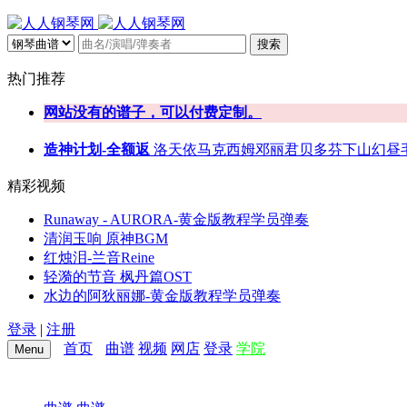
搜索
热门推荐
网站没有的谱子，可以付费定制。
造神计划-全额返
洛天依
马克西姆
邓丽君
贝多芬
下山
幻昼
精彩视频
Runaway - AURORA-黄金版教程学员弹奏
清润玉响 原神BGM
红烛泪-兰音Reine
轻漪的节音 枫丹篇OST
水边的阿狄丽娜-黄金版教程学员弹奏
登录
|
注册
首页
曲谱
视频
网店
登录
学院
Menu