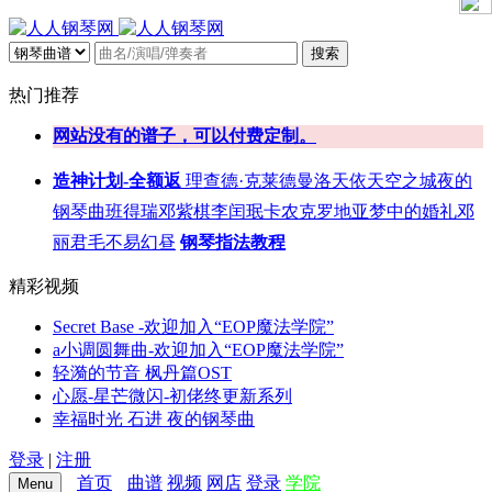
搜索
热门推荐
网站没有的谱子，可以付费定制。
造神计划-全额返
理查德·克莱德曼
洛天依
天空之城
夜的
钢琴曲
班得瑞
邓紫棋
李闰珉
卡农
克罗地亚
梦中的婚礼
邓
丽君
毛不易
幻昼
钢琴指法教程
精彩视频
Secret Base -欢迎加入“EOP魔法学院”
a小调圆舞曲-欢迎加入“EOP魔法学院”
轻漪的节音 枫丹篇OST
心愿-星芒微闪-初佬终更新系列
幸福时光 石进 夜的钢琴曲
登录
|
注册
首页
曲谱
视频
网店
登录
学院
Menu