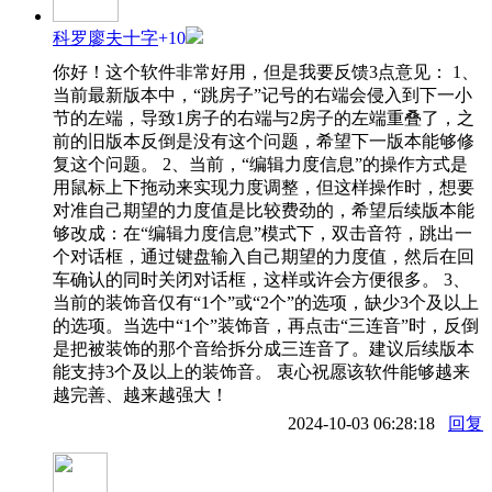
科罗廖夫十字
+10
你好！这个软件非常好用，但是我要反馈3点意见： 1、
当前最新版本中，“跳房子”记号的右端会侵入到下一小
节的左端，导致1房子的右端与2房子的左端重叠了，之
前的旧版本反倒是没有这个问题，希望下一版本能够修
复这个问题。 2、当前，“编辑力度信息”的操作方式是
用鼠标上下拖动来实现力度调整，但这样操作时，想要
对准自己期望的力度值是比较费劲的，希望后续版本能
够改成：在“编辑力度信息”模式下，双击音符，跳出一
个对话框，通过键盘输入自己期望的力度值，然后在回
车确认的同时关闭对话框，这样或许会方便很多。 3、
当前的装饰音仅有“1个”或“2个”的选项，缺少3个及以上
的选项。当选中“1个”装饰音，再点击“三连音”时，反倒
是把被装饰的那个音给拆分成三连音了。建议后续版本
能支持3个及以上的装饰音。 衷心祝愿该软件能够越来
越完善、越来越强大！
2024-10-03 06:28:18
回复