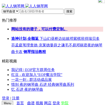
搜索
热门推荐
网站没有的谱子，可以付费定制。
造神计划-全额返
下山
幻昼
桥边姑娘
邓紫棋
班得瑞
贝多
芬
孟庭苇
理查德·克莱德曼
薛之谦
毛不易
邓丽君
夜的钢琴
曲
卡农
钢琴指法教程
精彩视频
我记得 | EOP官方群周任务
红豆 - 欢迎加入“EOP魔法学院”
一花一剑 - 群活动成品展
惜别 夜的钢琴曲 石进 经典钢琴曲系列
忆 石进 夜的钢琴曲
登录
|
注册
首页
曲谱
视频
网店
登录
学院
Menu