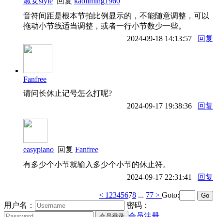
淑女style
回复
kaoliming1960
音符间距是根本节拍比例显示的，不能随意调整，可以
拖动小节线适当调整，或者一行小节数少一些。
2024-09-18 14:13:57
回复
Fanfree
请问长休止记号怎么打呢?
2024-09-17 19:38:36
回复
easypiano
回复
Fanfree
有多少个小节就输入多少个小节的休止符。
2024-09-17 22:31:41
回复
<
1
2
3
4
5
6
7
8
...
77
>
Goto:
用户名：
密码：
会员注册