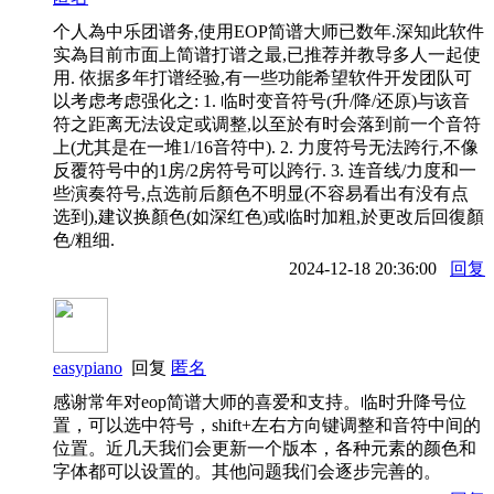
个人為中乐团谱务,使用EOP简谱大师已数年.深知此软件
实為目前市面上简谱打谱之最,已推荐并教导多人一起使
用. 依据多年打谱经验,有一些功能希望软件开发团队可
以考虑考虑强化之: 1. 临时变音符号(升/降/还原)与该音
符之距离无法设定或调整,以至於有时会落到前一个音符
上(尤其是在一堆1/16音符中). 2. 力度符号无法跨行,不像
反覆符号中的1房/2房符号可以跨行. 3. 连音线/力度和一
些演奏符号,点选前后顏色不明显(不容易看出有没有点
选到),建议换顏色(如深红色)或临时加粗,於更改后回復顏
色/粗细.
2024-12-18 20:36:00
回复
easypiano
回复
匿名
感谢常年对eop简谱大师的喜爱和支持。临时升降号位
置，可以选中符号，shift+左右方向键调整和音符中间的
位置。近几天我们会更新一个版本，各种元素的颜色和
字体都可以设置的。其他问题我们会逐步完善的。