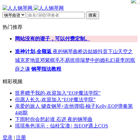
搜索
热门推荐
网站没有的谱子，可以付费定制。
造神计划-全额返
夜的钢琴曲
桥边姑娘
抖音
下山
天空之
城
克罗地亚
邓紫棋
毛不易
班得瑞
梦中的婚礼
幻昼
李闰珉
薛之谦
钢琴指法教程
精彩视频
世界赠予我的-欢迎加入“EOP魔法学院”
但愿人长久-欢迎加入“EOP魔法学院”
亲爱的旅人 键盘钢琴+吉他弹唱-柚子Kelly-EOP弹奏第
448期
下雨时你会想起谁 石进 夜的钢琴曲
瑶瑶角色演示：仙桂宝潵 | 当EOP遇上COS
登录
|
注册