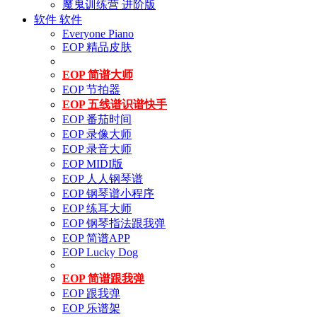
魔鬼训练营 进阶版
软件
软件
Everyone Piano
EOP 精品皮肤
EOP 简谱大师
EOP 节拍器
EOP 五线谱识谱快手
EOP 番茄时间
EOP 录像大师
EOP 录音大师
EOP MIDI版
EOP 人人钢琴谱
EOP 钢琴谱小程序
EOP 练耳大师
EOP 钢琴指法跟我弹
EOP 简谱APP
EOP Lucky Dog
EOP 简谱跟我弹
EOP 跟我弹
EOP 乐谱架