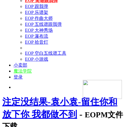
EOP 简谱跟我弹
EOP 跟我弹
EOP 乐谱架
EOP 作曲大师
EOP 五线谱跟我弹
EOP 大神秀场
EOP 瀑布流
EOP 拾音灯
EOP 空白五线谱工具
EOP 小游戏
小卖部
魔法学院
登录
注定没结果-袁小袁-留住你和
放下你 我都做不到
-
EOPM文件
下载