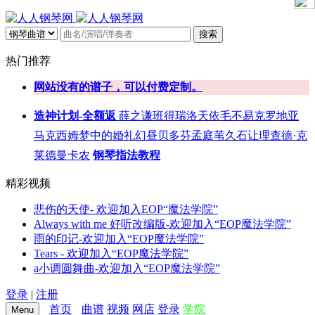
搜索
热门推荐
网站没有的谱子，可以付费定制。
造神计划-全额返
薛之谦
班得瑞
洛天依
毛不易
克罗地亚
马克西姆
梦中的婚礼
幻昼
贝多芬
孟庭苇
久石让
理查德·克
莱德曼
卡农
钢琴指法教程
精彩视频
悲伤的天使- 欢迎加入EOP“魔法学院”
Always with me 好听改编版-欢迎加入“EOP魔法学院”
雨的印记-欢迎加入“EOP魔法学院”
Tears - 欢迎加入“EOP魔法学院”
a小调圆舞曲-欢迎加入“EOP魔法学院”
登录
|
注册
首页
曲谱
视频
网店
登录
学院
Menu