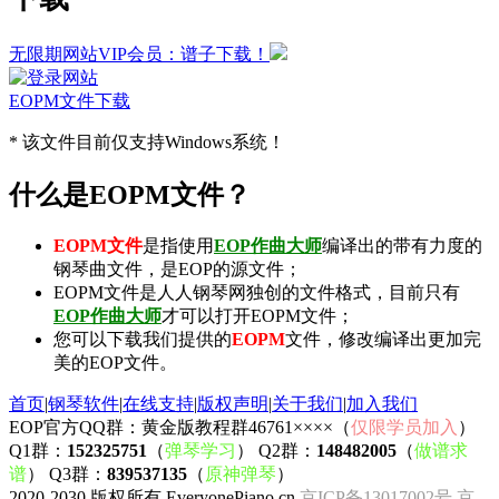
无限期网站VIP会员：谱子下载！
EOPM文件下载
* 该文件目前仅支持Windows系统！
什么是EOPM文件？
EOPM文件
是指使用
EOP作曲大师
编译出的带有力度的
钢琴曲文件，是EOP的源文件；
EOPM文件是人人钢琴网独创的文件格式，目前只有
EOP作曲大师
才可以打开EOPM文件；
您可以下载我们提供的
EOPM
文件，修改编译出更加完
美的EOP文件。
首页
|
钢琴软件
|
在线支持
|
版权声明
|
关于我们
|
加入我们
EOP官方QQ群：黄金版教程群46761××××（
仅限学员加入
）
Q1群：
152325751
（
弹琴学习
） Q2群：
148482005
（
做谱求
谱
） Q3群：
839537135
（
原神弹琴
）
2020-2030 版权所有 EveryonePiano.cn
京ICP备13017002号
京