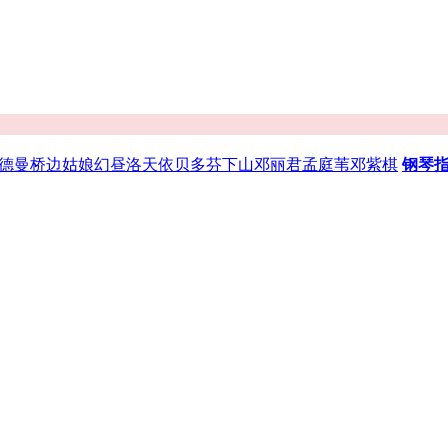
莱德曼
桥边姑娘
幻昼
洛天依
贝多芬
下山
邓丽君
孟庭苇
邓紫棋
钢琴