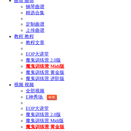
曲谱
曲谱
钢琴曲谱
精选合集
定制曲谱
上传曲谱
教程
教程
教程文章
EOP大讲堂
魔鬼训练营 2.0版
魔鬼训练营 Midi版
魔鬼训练营 黄金版
魔鬼训练营 进阶版
视频
视频
全部视频
E神秀场
有奖
EOP大讲堂
魔鬼训练营 2.0版
魔鬼训练营 Midi版
魔鬼训练营 黄金版