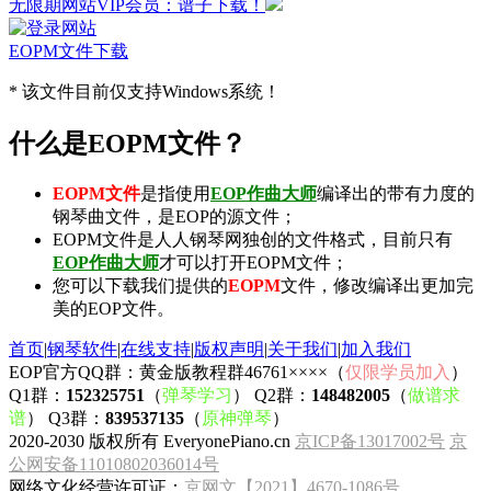
无限期网站VIP会员：谱子下载！
EOPM文件下载
* 该文件目前仅支持Windows系统！
什么是EOPM文件？
EOPM文件
是指使用
EOP作曲大师
编译出的带有力度的
钢琴曲文件，是EOP的源文件；
EOPM文件是人人钢琴网独创的文件格式，目前只有
EOP作曲大师
才可以打开EOPM文件；
您可以下载我们提供的
EOPM
文件，修改编译出更加完
美的EOP文件。
首页
|
钢琴软件
|
在线支持
|
版权声明
|
关于我们
|
加入我们
EOP官方QQ群：黄金版教程群46761××××（
仅限学员加入
）
Q1群：
152325751
（
弹琴学习
） Q2群：
148482005
（
做谱求
谱
） Q3群：
839537135
（
原神弹琴
）
2020-2030 版权所有 EveryonePiano.cn
京ICP备13017002号
京
公网安备11010802036014号
网络文化经营许可证：
京网文【2021】4670-1086号