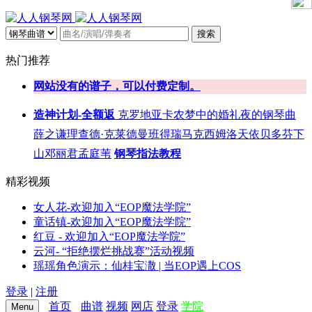
搜索
热门推荐
网站没有的谱子，可以付费定制。
造神计划-全额返
克罗地亚
卡农
梦中的婚礼
夜的钢琴曲
薛之谦
理查德·克莱德曼
班得瑞
马克西姆
洛天依
贝多芬
下
山
邓丽君
孟庭苇
钢琴指法教程
精彩视频
女人花-欢迎加入“EOP魔法学院”
童话镇-欢迎加入“EOP魔法学院”
红豆 - 欢迎加入“EOP魔法学院”
云河- “拒绝摆烂挑战赛”活动视频
瑶瑶角色演示：仙桂宝潵 | 当EOP遇上COS
登录
|
注册
首页
曲谱
视频
网店
登录
学院
Menu