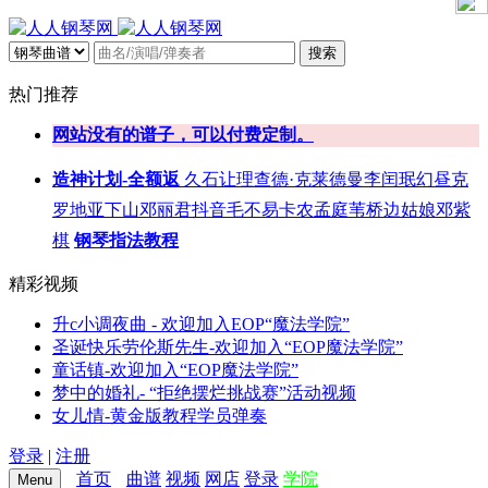
搜索
热门推荐
网站没有的谱子，可以付费定制。
造神计划-全额返
久石让
理查德·克莱德曼
李闰珉
幻昼
克
罗地亚
下山
邓丽君
抖音
毛不易
卡农
孟庭苇
桥边姑娘
邓紫
棋
钢琴指法教程
精彩视频
升c小调夜曲 - 欢迎加入EOP“魔法学院”
圣诞快乐劳伦斯先生-欢迎加入“EOP魔法学院”
童话镇-欢迎加入“EOP魔法学院”
梦中的婚礼- “拒绝摆烂挑战赛”活动视频
女儿情-黄金版教程学员弹奏
登录
|
注册
首页
曲谱
视频
网店
登录
学院
Menu