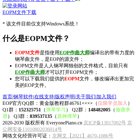
EOPM文件下载
* 该文件目前仅支持Windows系统！
什么是EOPM文件？
EOPM文件
是指使用
EOP作曲大师
编译出的带有力度的
钢琴曲文件，是EOP的源文件；
EOPM文件是人人钢琴网独创的文件格式，目前只有
EOP作曲大师
才可以打开EOPM文件；
您可以下载我们提供的
EOPM
文件，修改编译出更加完
美的EOP文件。
首页
|
钢琴软件
|
在线支持
|
版权声明
|
关于我们
|
加入我们
EOP官方QQ群：黄金版教程群46761××××（
仅限学员加入
）
Q1群：
152325751
（
弹琴学习
） Q2群：
148482005
（
做谱求
谱
） Q3群：
839537135
（
原神弹琴
）
2020-2030 版权所有 EveryonePiano.cn
京ICP备13017002号
京
公网安备11010802036014号
网络文化经营许可证：
京网文【2021】4670-1086号