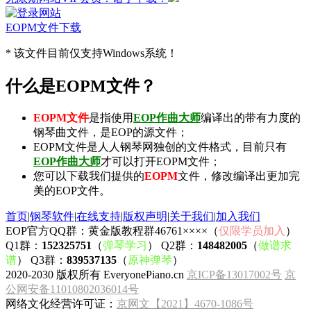
EOPM文件下载
* 该文件目前仅支持Windows系统！
什么是EOPM文件？
EOPM文件
是指使用
EOP作曲大师
编译出的带有力度的
钢琴曲文件，是EOP的源文件；
EOPM文件是人人钢琴网独创的文件格式，目前只有
EOP作曲大师
才可以打开EOPM文件；
您可以下载我们提供的
EOPM
文件，修改编译出更加完
美的EOP文件。
首页
|
钢琴软件
|
在线支持
|
版权声明
|
关于我们
|
加入我们
EOP官方QQ群：黄金版教程群46761××××（
仅限学员加入
）
Q1群：
152325751
（
弹琴学习
） Q2群：
148482005
（
做谱求
谱
） Q3群：
839537135
（
原神弹琴
）
2020-2030 版权所有 EveryonePiano.cn
京ICP备13017002号
京
公网安备11010802036014号
网络文化经营许可证：
京网文【2021】4670-1086号