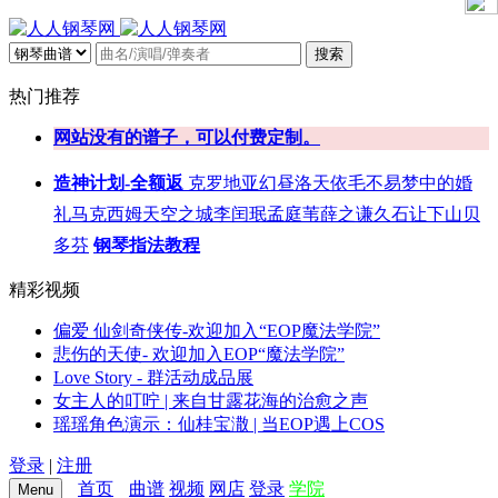
搜索
热门推荐
网站没有的谱子，可以付费定制。
造神计划-全额返
克罗地亚
幻昼
洛天依
毛不易
梦中的婚
礼
马克西姆
天空之城
李闰珉
孟庭苇
薛之谦
久石让
下山
贝
多芬
钢琴指法教程
精彩视频
偏爱 仙剑奇侠传-欢迎加入“EOP魔法学院”
悲伤的天使- 欢迎加入EOP“魔法学院”
Love Story - 群活动成品展
女主人的叮咛 | 来自甘露花海的治愈之声
瑶瑶角色演示：仙桂宝潵 | 当EOP遇上COS
登录
|
注册
首页
曲谱
视频
网店
登录
学院
Menu