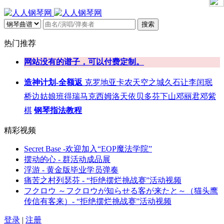
搜索
热门推荐
网站没有的谱子，可以付费定制。
造神计划-全额返
克罗地亚
卡农
天空之城
久石让
李闰珉
桥边姑娘
班得瑞
马克西姆
洛天依
贝多芬
下山
邓丽君
邓紫
棋
钢琴指法教程
精彩视频
Secret Base -欢迎加入“EOP魔法学院”
摆动的心 - 群活动成品展
浮游 - 黄金版毕业学员弹奏
痛苦之村列瑟芬 - “拒绝摆烂挑战赛”活动视频
フクロウ ～フクロウが知らせる客が来たと～（猫头鹰
传信有客来）- “拒绝摆烂挑战赛”活动视频
登录
|
注册