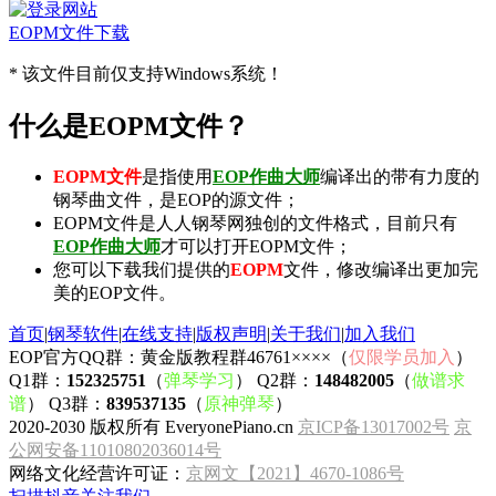
EOPM文件下载
* 该文件目前仅支持Windows系统！
什么是EOPM文件？
EOPM文件
是指使用
EOP作曲大师
编译出的带有力度的
钢琴曲文件，是EOP的源文件；
EOPM文件是人人钢琴网独创的文件格式，目前只有
EOP作曲大师
才可以打开EOPM文件；
您可以下载我们提供的
EOPM
文件，修改编译出更加完
美的EOP文件。
首页
|
钢琴软件
|
在线支持
|
版权声明
|
关于我们
|
加入我们
EOP官方QQ群：黄金版教程群46761××××（
仅限学员加入
）
Q1群：
152325751
（
弹琴学习
） Q2群：
148482005
（
做谱求
谱
） Q3群：
839537135
（
原神弹琴
）
2020-2030 版权所有 EveryonePiano.cn
京ICP备13017002号
京
公网安备11010802036014号
网络文化经营许可证：
京网文【2021】4670-1086号