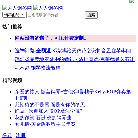
搜索
热门推荐
网站没有的谱子，可以付费定制。
造神计划-全额返
邓紫棋
洛天依
薛之谦
抖音
孟庭苇
李闰
珉
幻昼
克罗地亚
梦中的婚礼
卡农
理查德·克莱德曼
久石让
毛不易
钢琴指法教程
精彩视频
亲爱的旅人 键盘钢琴+吉他弹唱-柚子Kelly-EOP弹奏第
448期
我期待的不是雪 而是有你的冬天
红豆 - 欢迎加入“EOP魔法学院”
花的微笑 石进 夜的钢琴曲
女儿情-黄金版教程学员弹奏
登录
|
注册