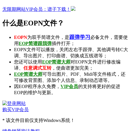
无限期网站VIP会员：谱子下载！
什么是EOPN文件？
跟弹学习
EOPN
为双手简谱文件，是
必备文件，需要使
用
EOP简谱跟我弹
插件打开；
EOPN文件可以播放，关闭左右手跟弹、其他调号转C大
调、导出图片、打印曲谱、切换成五线谱等；
您还可以使用
EOP简谱大师
对EOPN文件进行修改编
译、
任意调式互转
，使曲谱更加完美；
EOP简谱大师
可导出
图片
、
PDF
、
Midi
等文件格式，还
可修改背景图、添加个人信息、录制
动态谱
等。
因EOP程序永久免费，
VIP会员
的支持将更好的促进
EOP的维护与更新。
购买VIP会员
* 该文件目前仅支持Windows系统！