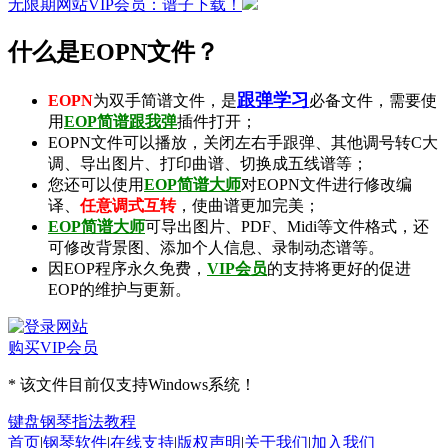
无限期网站VIP会员：谱子下载！
什么是EOPN文件？
跟弹学习
EOPN
为双手简谱文件，是
必备文件，需要使
用
EOP简谱跟我弹
插件打开；
EOPN文件可以播放，关闭左右手跟弹、其他调号转C大
调、导出图片、打印曲谱、切换成五线谱等；
您还可以使用
EOP简谱大师
对EOPN文件进行修改编
译、
任意调式互转
，使曲谱更加完美；
EOP简谱大师
可导出
图片
、
PDF
、
Midi
等文件格式，还
可修改背景图、添加个人信息、录制
动态谱
等。
因EOP程序永久免费，
VIP会员
的支持将更好的促进
EOP的维护与更新。
购买VIP会员
* 该文件目前仅支持Windows系统！
键盘钢琴指法教程
首页
|
钢琴软件
|
在线支持
|
版权声明
|
关于我们
|
加入我们