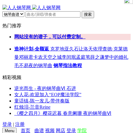
搜索
热门推荐
网站没有的谱子，可以付费定制。
造神计划-全额返
克罗地亚
久石让
洛天依
理查德·克莱德
曼
邓丽君
卡农
天空之城
李闰珉
孟庭苇
薛之谦
梦中的婚礼
毛不易
夜的钢琴曲
钢琴指法教程
精彩视频
逆光而生 - 夜的钢琴曲Ⅵ 石进
女人花-欢迎加入“EOP魔法学院”
童话镇-陈一发儿-带伴奏版
红烛泪-兰音Reine
《樱之四月》樱花迟暮 春意阑珊 夜的钢琴曲Ⅵ
登录
|
注册
首页
曲谱
视频
网店
登录
学院
Menu