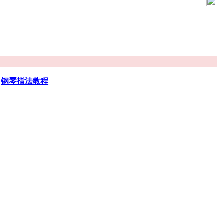
钢琴指法教程