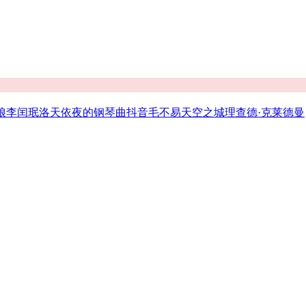
娘
李闰珉
洛天依
夜的钢琴曲
抖音
毛不易
天空之城
理查德·克莱德曼