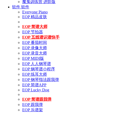
魔鬼训练营 进阶版
软件
软件
Everyone Piano
EOP 精品皮肤
EOP 简谱大师
EOP 节拍器
EOP 五线谱识谱快手
EOP 番茄时间
EOP 录像大师
EOP 录音大师
EOP MIDI版
EOP 人人钢琴谱
EOP 钢琴谱小程序
EOP 练耳大师
EOP 钢琴指法跟我弹
EOP 简谱APP
EOP Lucky Dog
EOP 简谱跟我弹
EOP 跟我弹
EOP 乐谱架