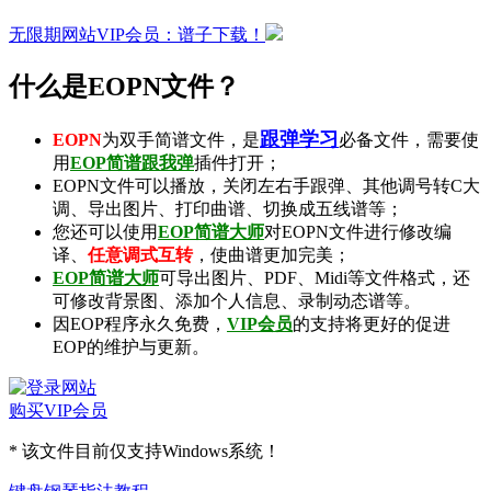
无限期网站VIP会员：谱子下载！
什么是EOPN文件？
跟弹学习
EOPN
为双手简谱文件，是
必备文件，需要使
用
EOP简谱跟我弹
插件打开；
EOPN文件可以播放，关闭左右手跟弹、其他调号转C大
调、导出图片、打印曲谱、切换成五线谱等；
您还可以使用
EOP简谱大师
对EOPN文件进行修改编
译、
任意调式互转
，使曲谱更加完美；
EOP简谱大师
可导出
图片
、
PDF
、
Midi
等文件格式，还
可修改背景图、添加个人信息、录制
动态谱
等。
因EOP程序永久免费，
VIP会员
的支持将更好的促进
EOP的维护与更新。
购买VIP会员
* 该文件目前仅支持Windows系统！