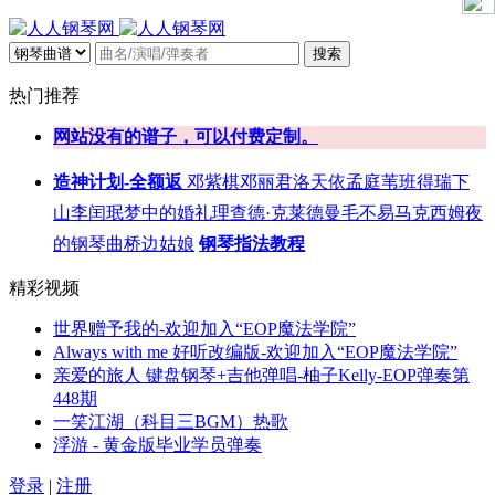
搜索
热门推荐
网站没有的谱子，可以付费定制。
造神计划-全额返
邓紫棋
邓丽君
洛天依
孟庭苇
班得瑞
下
山
李闰珉
梦中的婚礼
理查德·克莱德曼
毛不易
马克西姆
夜
的钢琴曲
桥边姑娘
钢琴指法教程
精彩视频
世界赠予我的-欢迎加入“EOP魔法学院”
Always with me 好听改编版-欢迎加入“EOP魔法学院”
亲爱的旅人 键盘钢琴+吉他弹唱-柚子Kelly-EOP弹奏第
448期
一笑江湖（科目三BGM）热歌
浮游 - 黄金版毕业学员弹奏
登录
|
注册