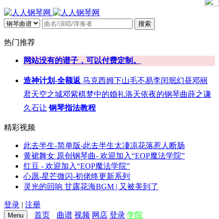
搜索
热门推荐
网站没有的谱子，可以付费定制。
造神计划-全额返
马克西姆
下山
毛不易
李闰珉
幻昼
邓丽
君
天空之城
邓紫棋
梦中的婚礼
洛天依
夜的钢琴曲
薛之谦
久石让
钢琴指法教程
精彩视频
此去半生-简单版-此去半生太凄凉花落惹人断肠
黄裙舞女 原创钢琴曲- 欢迎加入“EOP魔法学院”
红豆 - 欢迎加入“EOP魔法学院”
心愿-星芒微闪-初佬终更新系列
灵光的回响 甘露花海BGM | 又被美到了
登录
|
注册
首页
曲谱
视频
网店
登录
学院
Menu