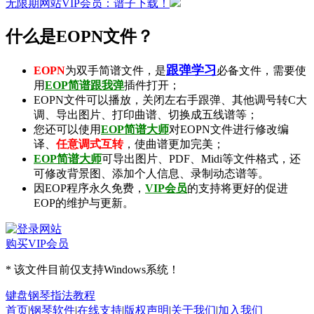
无限期网站VIP会员：谱子下载！
什么是EOPN文件？
跟弹学习
EOPN
为双手简谱文件，是
必备文件，需要使
用
EOP简谱跟我弹
插件打开；
EOPN文件可以播放，关闭左右手跟弹、其他调号转C大
调、导出图片、打印曲谱、切换成五线谱等；
您还可以使用
EOP简谱大师
对EOPN文件进行修改编
译、
任意调式互转
，使曲谱更加完美；
EOP简谱大师
可导出
图片
、
PDF
、
Midi
等文件格式，还
可修改背景图、添加个人信息、录制
动态谱
等。
因EOP程序永久免费，
VIP会员
的支持将更好的促进
EOP的维护与更新。
购买VIP会员
* 该文件目前仅支持Windows系统！
键盘钢琴指法教程
首页
|
钢琴软件
|
在线支持
|
版权声明
|
关于我们
|
加入我们