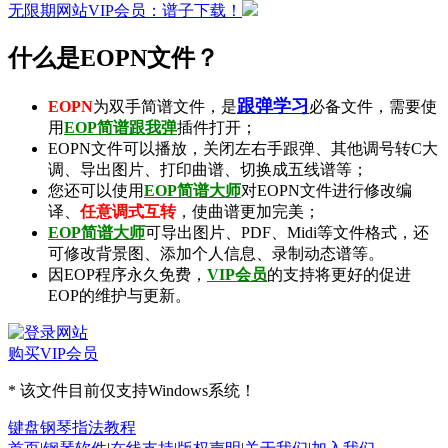
无限期网站VIP会员：谱子下载！
什么是EOPN文件？
跟弹学习
EOPN
为双手简谱文件，是
必备文件，需要使
用
EOP简谱跟我弹
插件打开；
EOPN文件可以播放，关闭左右手跟弹、其他调号转C大
调、导出图片、打印曲谱、切换成五线谱等；
您还可以使用
EOP简谱大师
对EOPN文件进行修改编
译、
任意调式互转
，使曲谱更加完美；
EOP简谱大师
可导出
图片
、
PDF
、
Midi
等文件格式，还
可修改背景图、添加个人信息、录制
动态谱
等。
因EOP程序永久免费，
VIP会员
的支持将更好的促进
EOP的维护与更新。
购买VIP会员
* 该文件目前仅支持Windows系统！
键盘钢琴指法教程