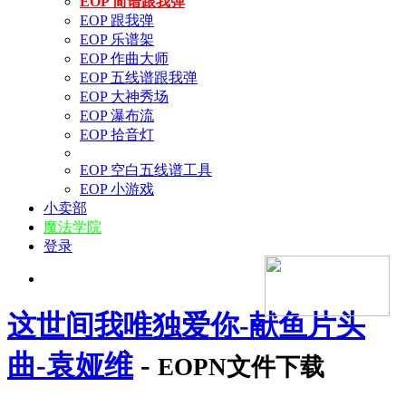
EOP 简谱跟我弹
EOP 跟我弹
EOP 乐谱架
EOP 作曲大师
EOP 五线谱跟我弹
EOP 大神秀场
EOP 瀑布流
EOP 拾音灯
EOP 空白五线谱工具
EOP 小游戏
小卖部
魔法学院
登录
这世间我唯独爱你-献鱼片头
曲-袁娅维
-
EOPN文件下载