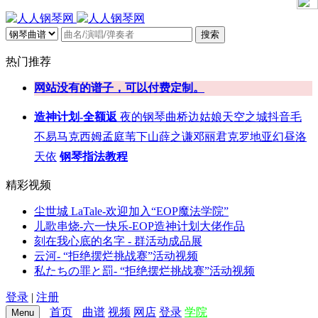
搜索
热门推荐
网站没有的谱子，可以付费定制。
造神计划-全额返
夜的钢琴曲
桥边姑娘
天空之城
抖音
毛
不易
马克西姆
孟庭苇
下山
薛之谦
邓丽君
克罗地亚
幻昼
洛
天依
钢琴指法教程
精彩视频
尘世城 LaTale-欢迎加入“EOP魔法学院”
儿歌串烧-六一快乐-EOP造神计划大佬作品
刻在我心底的名字 - 群活动成品展
云河- “拒绝摆烂挑战赛”活动视频
私たちの罪と罰- “拒绝摆烂挑战赛”活动视频
登录
|
注册
首页
曲谱
视频
网店
登录
学院
Menu