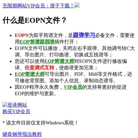
无限期网站VIP会员：谱子下载！
什么是EOPN文件？
跟弹学习
EOPN
为双手简谱文件，是
必备文件，需要使
用
EOP简谱跟我弹
插件打开；
EOPN文件可以播放，关闭左右手跟弹、其他调号转C大
调、导出图片、打印曲谱、切换成五线谱等；
您还可以使用
EOP简谱大师
对EOPN文件进行修改编
译、
任意调式互转
，使曲谱更加完美；
EOP简谱大师
可导出
图片
、
PDF
、
Midi
等文件格式，还
可修改背景图、添加个人信息、录制
动态谱
等。
因EOP程序永久免费，
VIP会员
的支持将更好的促进
EOP的维护与更新。
购买VIP会员
* 该文件目前仅支持Windows系统！
键盘钢琴指法教程