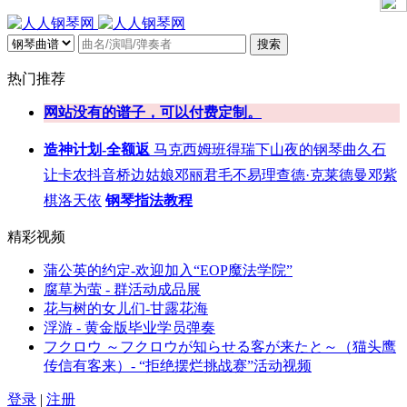
搜索
热门推荐
网站没有的谱子，可以付费定制。
造神计划-全额返
马克西姆
班得瑞
下山
夜的钢琴曲
久石
让
卡农
抖音
桥边姑娘
邓丽君
毛不易
理查德·克莱德曼
邓紫
棋
洛天依
钢琴指法教程
精彩视频
蒲公英的约定-欢迎加入“EOP魔法学院”
腐草为萤 - 群活动成品展
花与树的女儿们-甘露花海
浮游 - 黄金版毕业学员弹奏
フクロウ ～フクロウが知らせる客が来たと～（猫头鹰
传信有客来）- “拒绝摆烂挑战赛”活动视频
登录
|
注册