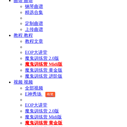
曲谱
曲谱
钢琴曲谱
精选合集
定制曲谱
上传曲谱
教程
教程
教程文章
EOP大讲堂
魔鬼训练营 2.0版
魔鬼训练营 Midi版
魔鬼训练营 黄金版
魔鬼训练营 进阶版
视频
视频
全部视频
E神秀场
有奖
EOP大讲堂
魔鬼训练营 2.0版
魔鬼训练营 Midi版
魔鬼训练营 黄金版