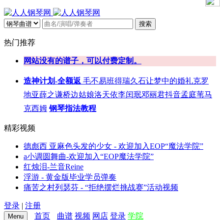
搜索
热门推荐
网站没有的谱子，可以付费定制。
造神计划-全额返
毛不易
班得瑞
久石让
梦中的婚礼
克罗
地亚
薛之谦
桥边姑娘
洛天依
李闰珉
邓丽君
抖音
孟庭苇
马
克西姆
钢琴指法教程
精彩视频
德彪西 亚麻色头发的少女 - 欢迎加入EOP“魔法学院”
a小调圆舞曲-欢迎加入“EOP魔法学院”
红烛泪-兰音Reine
浮游 - 黄金版毕业学员弹奏
痛苦之村列瑟芬 - “拒绝摆烂挑战赛”活动视频
登录
|
注册
首页
曲谱
视频
网店
登录
学院
Menu