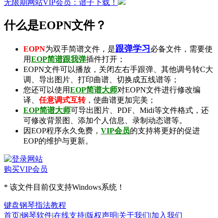
无限期网站VIP会员：谱子下载！
什么是EOPN文件？
跟弹学习
EOPN
为双手简谱文件，是
必备文件，需要使
用
EOP简谱跟我弹
插件打开；
EOPN文件可以播放，关闭左右手跟弹、其他调号转C大
调、导出图片、打印曲谱、切换成五线谱等；
您还可以使用
EOP简谱大师
对EOPN文件进行修改编
译、
任意调式互转
，使曲谱更加完美；
EOP简谱大师
可导出
图片
、
PDF
、
Midi
等文件格式，还
可修改背景图、添加个人信息、录制
动态谱
等。
因EOP程序永久免费，
VIP会员
的支持将更好的促进
EOP的维护与更新。
购买VIP会员
* 该文件目前仅支持Windows系统！
键盘钢琴指法教程
首页
|
钢琴软件
|
在线支持
|
版权声明
|
关于我们
|
加入我们