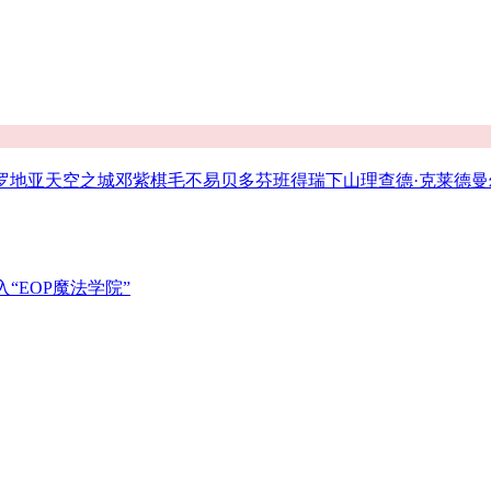
罗地亚
天空之城
邓紫棋
毛不易
贝多芬
班得瑞
下山
理查德·克莱德曼
“EOP魔法学院”