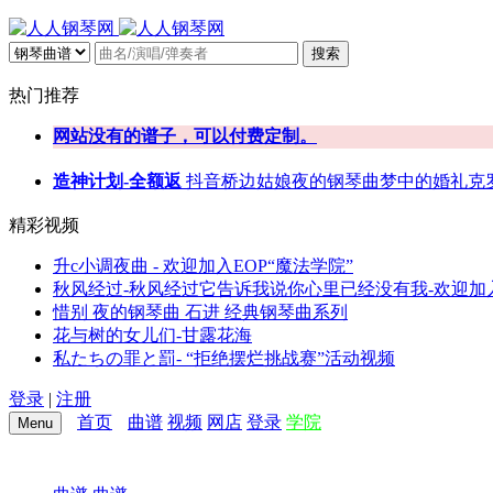
搜索
热门推荐
网站没有的谱子，可以付费定制。
造神计划-全额返
抖音
桥边姑娘
夜的钢琴曲
梦中的婚礼
克
精彩视频
升c小调夜曲 - 欢迎加入EOP“魔法学院”
秋风经过-秋风经过它告诉我说你心里已经没有我-欢迎加入
惜别 夜的钢琴曲 石进 经典钢琴曲系列
花与树的女儿们-甘露花海
私たちの罪と罰- “拒绝摆烂挑战赛”活动视频
登录
|
注册
首页
曲谱
视频
网店
登录
学院
Menu