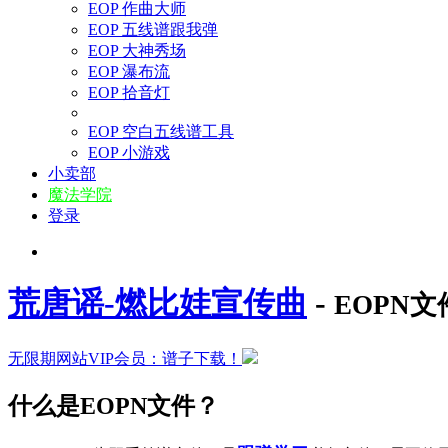
EOP 作曲大师
EOP 五线谱跟我弹
EOP 大神秀场
EOP 瀑布流
EOP 拾音灯
EOP 空白五线谱工具
EOP 小游戏
小卖部
魔法学院
登录
荒唐谣-燃比娃宣传曲
-
EOPN
无限期网站VIP会员：谱子下载！
什么是EOPN文件？