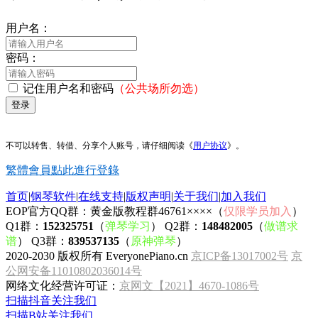
用户名：
密码：
记住用户名和密码
（公共场所勿选）
登录
不可以转售、转借、分享个人账号，请仔细阅读《
用户协议
》。
繁體會員點此進行登錄
首页
|
钢琴软件
|
在线支持
|
版权声明
|
关于我们
|
加入我们
EOP官方QQ群：黄金版教程群46761××××（
仅限学员加入
）
Q1群：
152325751
（
弹琴学习
） Q2群：
148482005
（
做谱求
谱
） Q3群：
839537135
（
原神弹琴
）
2020-2030 版权所有 EveryonePiano.cn
京ICP备13017002号
京
公网安备11010802036014号
网络文化经营许可证：
京网文【2021】4670-1086号
扫描抖音关注我们
扫描B站关注我们