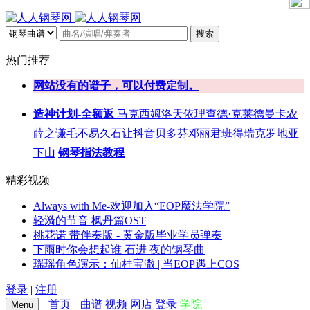
搜索
热门推荐
网站没有的谱子，可以付费定制。
造神计划-全额返
马克西姆
洛天依
理查德·克莱德曼
卡农
薛之谦
毛不易
久石让
抖音
贝多芬
邓丽君
班得瑞
克罗地亚
下山
钢琴指法教程
精彩视频
Always with Me-欢迎加入“EOP魔法学院”
轻漪的节音 枫丹篇OST
桃花诺 带伴奏版 - 黄金版毕业学员弹奏
下雨时你会想起谁 石进 夜的钢琴曲
瑶瑶角色演示：仙桂宝潵 | 当EOP遇上COS
登录
|
注册
首页
曲谱
视频
网店
登录
学院
Menu