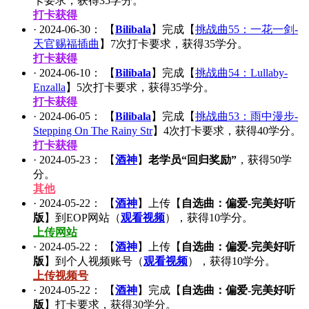
卡要求，获得
35
学分。
打卡获得
·
2024-06-30
： 【
Bilibala
】完成【
挑战曲55：一花一剑-
天官赐福插曲
】
7
次打卡要求，获得
35
学分。
打卡获得
·
2024-06-10
： 【
Bilibala
】完成【
挑战曲54：Lullaby-
Enzalla
】
5
次打卡要求，获得
35
学分。
打卡获得
·
2024-06-05
： 【
Bilibala
】完成【
挑战曲53：雨中漫步-
Stepping On The Rainy Str
】
4
次打卡要求，获得
40
学分。
打卡获得
·
2024-05-23
： 【
酒神
】
老学员“回归奖励”
，获得
50
学
分。
其他
·
2024-05-22
： 【
酒神
】上传【
自选曲：偏爱-完美好听
版
】到EOP网站（
观看视频
），获得
10
学分。
上传网站
·
2024-05-22
： 【
酒神
】上传【
自选曲：偏爱-完美好听
版
】到个人视频账号（
观看视频
），获得
10
学分。
上传视频号
·
2024-05-22
： 【
酒神
】完成【
自选曲：偏爱-完美好听
版
】打卡要求，获得
30
学分。