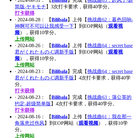
·
2024-08-31
： 【
Bilibala
】完成【
挑战曲65：起风了-超
简版-ヤキモチ
】
3
次打卡要求，获得
40
学分。
打卡获得
·
2024-08-28
： 【
Bilibala
】上传【
挑战曲62：暮色回响-
神啊可不可以让我感受一下
】到EOP网站（
观看视
频
），获得
10
学分。
上传网站
·
2024-08-26
： 【
Bilibala
】上传【
挑战曲64：secret base
君がくれたもの-C调新手版
】到EOP网站（
观看视
频
），获得
10
学分。
上传网站
·
2024-08-23
： 【
Bilibala
】完成【
挑战曲64：secret base
君がくれたもの-C调新手版
】
4
次打卡要求，获得
40
学
分。
打卡获得
·
2024-08-23
： 【
Bilibala
】完成【
挑战曲63：蒲公英的
约定-超级简单版
】
4
次打卡要求，获得
40
学分。
打卡获得
·
2024-08-16
： 【
Bilibala
】上传【
挑战曲61：我在那一
角落患过伤风
】到EOP网站（
观看视频
），获得
10
学
分。
上传网站