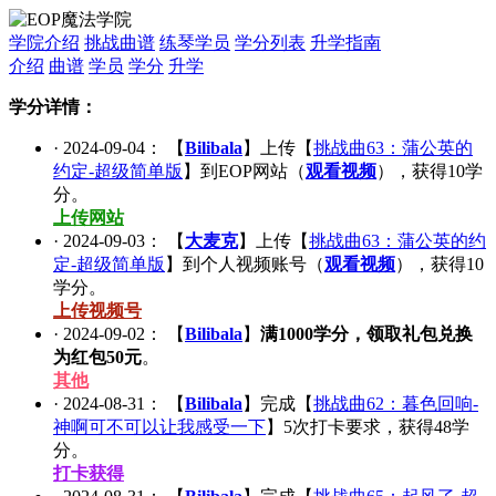
学院介绍
挑战曲谱
练琴学员
学分列表
升学指南
介绍
曲谱
学员
学分
升学
学分详情：
·
2024-09-04
： 【
Bilibala
】上传【
挑战曲63：蒲公英的
约定-超级简单版
】到EOP网站（
观看视频
），获得
10
学
分。
上传网站
·
2024-09-03
： 【
大麦克
】上传【
挑战曲63：蒲公英的约
定-超级简单版
】到个人视频账号（
观看视频
），获得
10
学分。
上传视频号
·
2024-09-02
： 【
Bilibala
】
满1000学分，领取礼包兑换
为红包50元
。
其他
·
2024-08-31
： 【
Bilibala
】完成【
挑战曲62：暮色回响-
神啊可不可以让我感受一下
】
5
次打卡要求，获得
48
学
分。
打卡获得