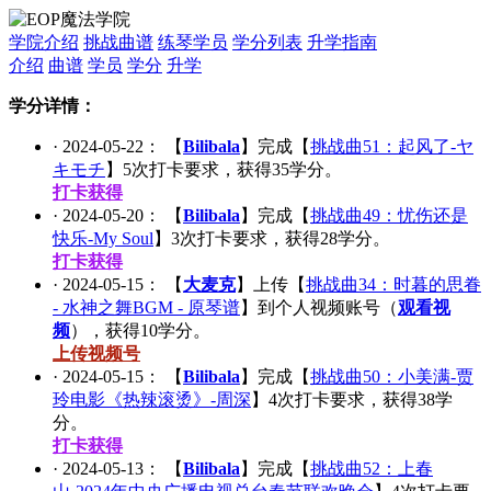
学院介绍
挑战曲谱
练琴学员
学分列表
升学指南
介绍
曲谱
学员
学分
升学
学分详情：
·
2024-05-22
： 【
Bilibala
】完成【
挑战曲51：起风了-ヤ
キモチ
】
5
次打卡要求，获得
35
学分。
打卡获得
·
2024-05-20
： 【
Bilibala
】完成【
挑战曲49：忧伤还是
快乐-My Soul
】
3
次打卡要求，获得
28
学分。
打卡获得
·
2024-05-15
： 【
大麦克
】上传【
挑战曲34：时暮的思眷
- 水神之舞BGM - 原琴谱
】到个人视频账号（
观看视
频
），获得
10
学分。
上传视频号
·
2024-05-15
： 【
Bilibala
】完成【
挑战曲50：小美满-贾
玲电影《热辣滚烫》-周深
】
4
次打卡要求，获得
38
学
分。
打卡获得
·
2024-05-13
： 【
Bilibala
】完成【
挑战曲52：上春