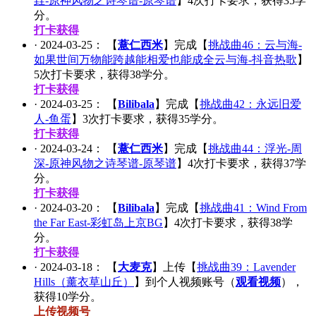
垚-原神风物之诗琴谱-原琴谱
】
4
次打卡要求，获得
35
学
分。
打卡获得
·
2024-03-25
： 【
薏仁西米
】完成【
挑战曲46：云与海-
如果世间万物能跨越能相爱也能成全云与海-抖音热歌
】
5
次打卡要求，获得
38
学分。
打卡获得
·
2024-03-25
： 【
Bilibala
】完成【
挑战曲42：永远旧爱
人-鱼蛋
】
3
次打卡要求，获得
35
学分。
打卡获得
·
2024-03-24
： 【
薏仁西米
】完成【
挑战曲44：浮光-周
深-原神风物之诗琴谱-原琴谱
】
4
次打卡要求，获得
37
学
分。
打卡获得
·
2024-03-20
： 【
Bilibala
】完成【
挑战曲41：Wind From
the Far East-彩虹岛上京BG
】
4
次打卡要求，获得
38
学
分。
打卡获得
·
2024-03-18
： 【
大麦克
】上传【
挑战曲39：Lavender
Hills（薰衣草山丘）
】到个人视频账号（
观看视频
），
获得
10
学分。
上传视频号