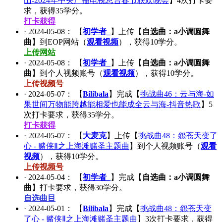
山-2024年中央广播电视总台春节联欢晚会
】
4
次打卡要
求，获得
35
学分。
打卡获得
·
2024-05-08
： 【
初学者_
】上传【
自选曲：a小调圆舞
曲
】到EOP网站（
观看视频
），获得
10
学分。
上传网站
·
2024-05-08
： 【
初学者_
】上传【
自选曲：a小调圆舞
曲
】到个人视频账号（
观看视频
），获得
10
学分。
上传视频号
·
2024-05-07
： 【
Bilibala
】完成【
挑战曲46：云与海-如
果世间万物能跨越能相爱也能成全云与海-抖音热歌
】
5
次打卡要求，获得
35
学分。
打卡获得
·
2024-05-07
： 【
大麦克
】上传【
挑战曲48：怨苍天变了
心 - 赌侠Ⅱ之上海滩赌圣主题曲
】到个人视频账号（
观看
视频
），获得
10
学分。
上传视频号
·
2024-05-04
： 【
初学者_
】完成【
自选曲：a小调圆舞
曲
】打卡要求，获得
30
学分。
自选曲目
·
2024-05-01
： 【
Bilibala
】完成【
挑战曲48：怨苍天变
了心 - 赌侠Ⅱ之上海滩赌圣主题曲
】
3
次打卡要求，获得