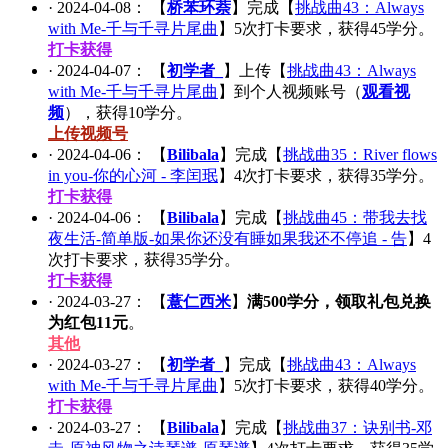
·
2024-04-08
： 【
桥苯环萘
】完成【
挑战曲43：Always
with Me-千与千寻片尾曲
】
5
次打卡要求，获得
45
学分。
打卡获得
·
2024-04-07
： 【
初学者_
】上传【
挑战曲43：Always
with Me-千与千寻片尾曲
】到个人视频账号（
观看视
频
），获得
10
学分。
上传视频号
·
2024-04-06
： 【
Bilibala
】完成【
挑战曲35：River flows
in you-你的心河 - 李闰珉
】
4
次打卡要求，获得
35
学分。
打卡获得
·
2024-04-06
： 【
Bilibala
】完成【
挑战曲45：带我去找
夜生活-简单版-如果你还没有睡如果我还不停追 - 告
】
4
次打卡要求，获得
35
学分。
打卡获得
·
2024-03-27
： 【
薏仁西米
】
满500学分，领取礼包兑换
为红包11元
。
其他
·
2024-03-27
： 【
初学者_
】完成【
挑战曲43：Always
with Me-千与千寻片尾曲
】
5
次打卡要求，获得
40
学分。
打卡获得
·
2024-03-27
： 【
Bilibala
】完成【
挑战曲37：诀别书-邓