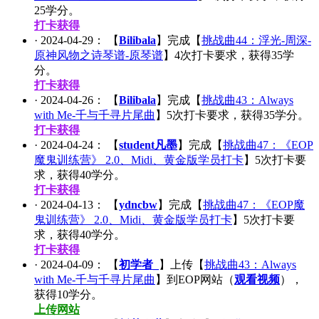
25
学分。
打卡获得
·
2024-04-29
： 【
Bilibala
】完成【
挑战曲44：浮光-周深-
原神风物之诗琴谱-原琴谱
】
4
次打卡要求，获得
35
学
分。
打卡获得
·
2024-04-26
： 【
Bilibala
】完成【
挑战曲43：Always
with Me-千与千寻片尾曲
】
5
次打卡要求，获得
35
学分。
打卡获得
·
2024-04-24
： 【
student凡墨
】完成【
挑战曲47：《EOP
魔鬼训练营》 2.0、Midi、黄金版学员打卡
】
5
次打卡要
求，获得
40
学分。
打卡获得
·
2024-04-13
： 【
ydncbw
】完成【
挑战曲47：《EOP魔
鬼训练营》 2.0、Midi、黄金版学员打卡
】
5
次打卡要
求，获得
40
学分。
打卡获得
·
2024-04-09
： 【
初学者_
】上传【
挑战曲43：Always
with Me-千与千寻片尾曲
】到EOP网站（
观看视频
），
获得
10
学分。
上传网站