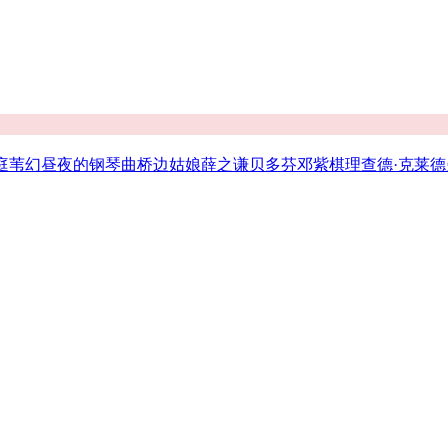
庭苇
幻昼
夜的钢琴曲
桥边姑娘
薛之谦
贝多芬
邓紫棋
理查德·克莱德