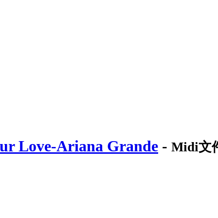
our Love-Ariana Grande
-
Midi