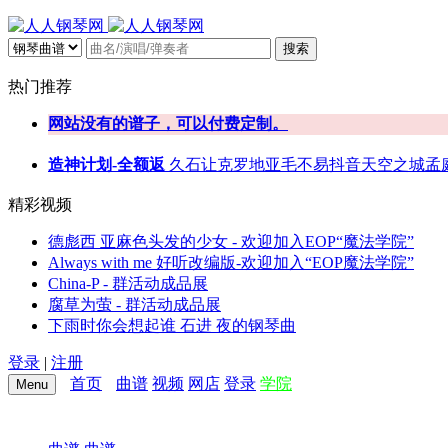
搜索
热门推荐
网站没有的谱子，可以付费定制。
造神计划-全额返
久石让
克罗地亚
毛不易
抖音
天空之城
孟
精彩视频
德彪西 亚麻色头发的少女 - 欢迎加入EOP“魔法学院”
Always with me 好听改编版-欢迎加入“EOP魔法学院”
China-P - 群活动成品展
腐草为萤 - 群活动成品展
下雨时你会想起谁 石进 夜的钢琴曲
登录
|
注册
首页
曲谱
视频
网店
登录
学院
Menu