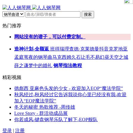
搜索
热门推荐
网站没有的谱子，可以付费定制。
造神计划-全额返
班得瑞
理查德·克莱德曼
抖音
克罗地亚
孟庭苇
夜的钢琴曲
马克西姆
久石让
毛不易
幻昼
天空之城
薛之谦
梦中的婚礼
钢琴指法教程
精彩视频
德彪西 亚麻色头发的少女 - 欢迎加入EOP“魔法学院”
秋风经过-秋风经过它告诉我说你心里已经没有我-欢迎
加入“EOP魔法学院”
冬天的秘密 热歌推荐 -周传雄
Love Story - 群活动成品展
你若成风-键盘钢琴乐队了解下-EOP舰队
登录
|
注册