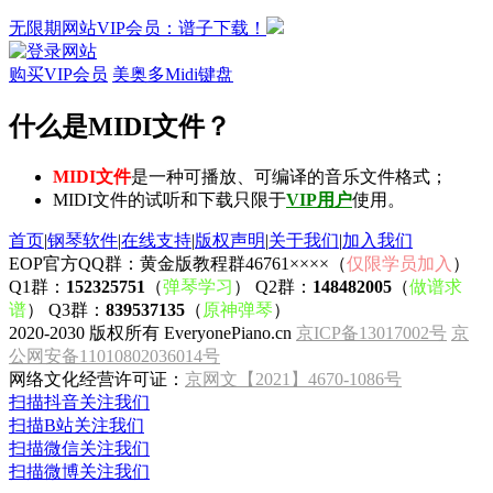
无限期网站VIP会员：谱子下载！
购买VIP会员
美奥多Midi键盘
什么是MIDI文件？
MIDI文件
是一种可播放、可编译的音乐文件格式；
MIDI文件的试听和下载只限于
VIP用户
使用。
首页
|
钢琴软件
|
在线支持
|
版权声明
|
关于我们
|
加入我们
EOP官方QQ群：黄金版教程群46761××××（
仅限学员加入
）
Q1群：
152325751
（
弹琴学习
） Q2群：
148482005
（
做谱求
谱
） Q3群：
839537135
（
原神弹琴
）
2020-2030 版权所有 EveryonePiano.cn
京ICP备13017002号
京
公网安备11010802036014号
网络文化经营许可证：
京网文【2021】4670-1086号
扫描抖音关注我们
扫描B站关注我们
扫描微信关注我们
扫描微博关注我们