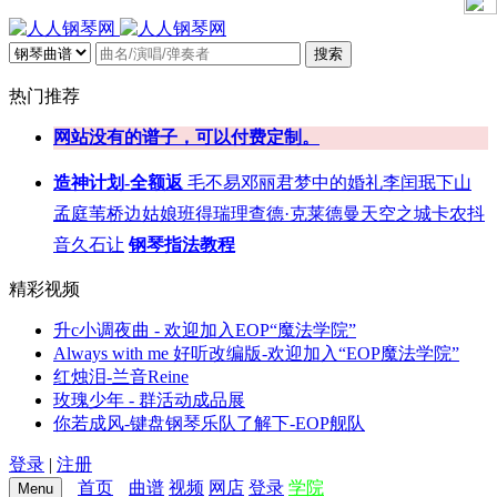
搜索
热门推荐
网站没有的谱子，可以付费定制。
造神计划-全额返
毛不易
邓丽君
梦中的婚礼
李闰珉
下山
孟庭苇
桥边姑娘
班得瑞
理查德·克莱德曼
天空之城
卡农
抖
音
久石让
钢琴指法教程
精彩视频
升c小调夜曲 - 欢迎加入EOP“魔法学院”
Always with me 好听改编版-欢迎加入“EOP魔法学院”
红烛泪-兰音Reine
玫瑰少年 - 群活动成品展
你若成风-键盘钢琴乐队了解下-EOP舰队
登录
|
注册
首页
曲谱
视频
网店
登录
学院
Menu