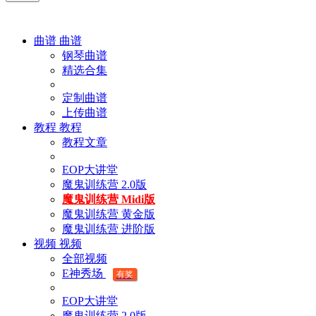
曲谱
曲谱
钢琴曲谱
精选合集
定制曲谱
上传曲谱
教程
教程
教程文章
EOP大讲堂
魔鬼训练营 2.0版
魔鬼训练营 Midi版
魔鬼训练营 黄金版
魔鬼训练营 进阶版
视频
视频
全部视频
E神秀场
有奖
EOP大讲堂
魔鬼训练营 2.0版