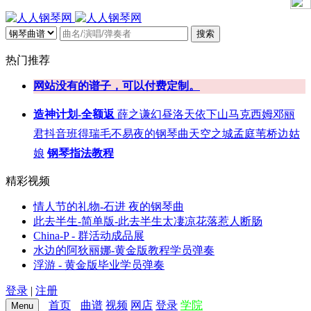
搜索
热门推荐
网站没有的谱子，可以付费定制。
造神计划-全额返
薛之谦
幻昼
洛天依
下山
马克西姆
邓丽
君
抖音
班得瑞
毛不易
夜的钢琴曲
天空之城
孟庭苇
桥边姑
娘
钢琴指法教程
精彩视频
情人节的礼物-石进 夜的钢琴曲
此去半生-简单版-此去半生太凄凉花落惹人断肠
China-P - 群活动成品展
水边的阿狄丽娜-黄金版教程学员弹奏
浮游 - 黄金版毕业学员弹奏
登录
|
注册
首页
曲谱
视频
网店
登录
学院
Menu