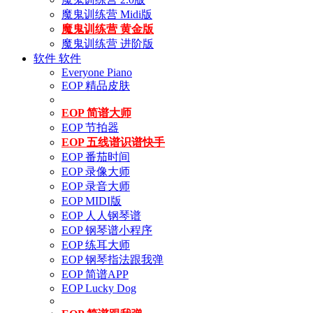
魔鬼训练营 Midi版
魔鬼训练营 黄金版
魔鬼训练营 进阶版
软件
软件
Everyone Piano
EOP 精品皮肤
EOP 简谱大师
EOP 节拍器
EOP 五线谱识谱快手
EOP 番茄时间
EOP 录像大师
EOP 录音大师
EOP MIDI版
EOP 人人钢琴谱
EOP 钢琴谱小程序
EOP 练耳大师
EOP 钢琴指法跟我弹
EOP 简谱APP
EOP Lucky Dog