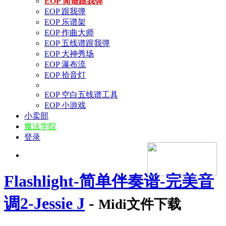
EOP 简谱跟我弹
EOP 跟我弹
EOP 乐谱架
EOP 作曲大师
EOP 五线谱跟我弹
EOP 大神秀场
EOP 瀑布流
EOP 拾音灯
EOP 空白五线谱工具
EOP 小游戏
小卖部
魔法学院
登录
Flashlight-简单伴奏谱-完美音
调2-Jessie J
-
Midi文件下载