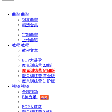
曲谱
曲谱
钢琴曲谱
精选合集
定制曲谱
上传曲谱
教程
教程
教程文章
EOP大讲堂
魔鬼训练营 2.0版
魔鬼训练营 Midi版
魔鬼训练营 黄金版
魔鬼训练营 进阶版
视频
视频
全部视频
E神秀场
有奖
EOP大讲堂
魔鬼训练营 2.0版