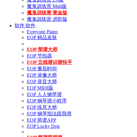
魔鬼训练营 Midi版
魔鬼训练营 黄金版
魔鬼训练营 进阶版
软件
软件
Everyone Piano
EOP 精品皮肤
EOP 简谱大师
EOP 节拍器
EOP 五线谱识谱快手
EOP 番茄时间
EOP 录像大师
EOP 录音大师
EOP MIDI版
EOP 人人钢琴谱
EOP 钢琴谱小程序
EOP 练耳大师
EOP 钢琴指法跟我弹
EOP 简谱APP
EOP Lucky Dog