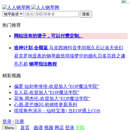
搜索
热门推荐
网站没有的谱子，可以付费定制。
造神计划-全额返
马克西姆
抖音
李闰珉
久石让
洛天依
幻
昼
克罗地亚
夜的钢琴曲
班得瑞
梦中的婚礼
贝多芬
薛之谦
毛不易
钢琴指法教程
精彩视频
偏爱 仙剑奇侠传-欢迎加入“EOP魔法学院”
女人花-欢迎加入“EOP魔法学院”
花海-周杰伦-欢迎加入“EOP魔法学院”
心愿-星芒微闪-初佬终更新系列
瑶瑶角色演示：仙桂宝潵 | 当EOP遇上COS
登录
|
注册
首页
曲谱
视频
网店
登录
学院
Menu