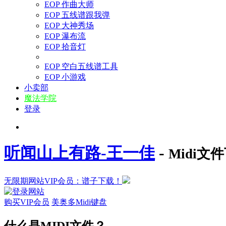
EOP 作曲大师
EOP 五线谱跟我弹
EOP 大神秀场
EOP 瀑布流
EOP 拾音灯
EOP 空白五线谱工具
EOP 小游戏
小卖部
魔法学院
登录
听闻山上有路-王一佳
-
Midi文
无限期网站VIP会员：谱子下载！
购买VIP会员
美奥多Midi键盘
什么是MIDI文件？