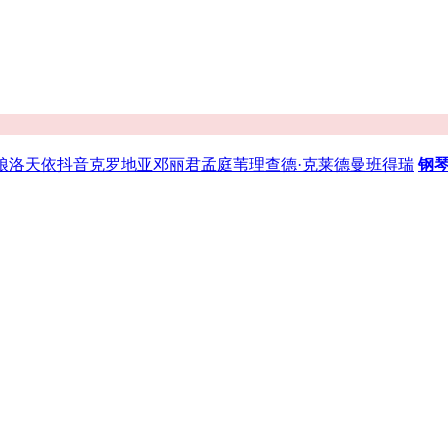
娘
洛天依
抖音
克罗地亚
邓丽君
孟庭苇
理查德·克莱德曼
班得瑞
钢