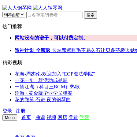
搜索
热门推荐
网站没有的谱子，可以付费定制。
造神计划-全额返
卡农
邓紫棋
毛不易
久石让
贝多芬
桥边姑
精彩视频
花海-周杰伦-欢迎加入“EOP魔法学院”
一花一剑 - 群活动成品展
一笑江湖（科目三BGM）热歌
浮游 - 黄金版毕业学员弹奏
花的微笑 石进 夜的钢琴曲
登录
|
注册
首页
曲谱
视频
网店
登录
学院
Menu