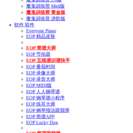
魔鬼训练营 Midi版
魔鬼训练营 黄金版
魔鬼训练营 进阶版
软件
软件
Everyone Piano
EOP 精品皮肤
EOP 简谱大师
EOP 节拍器
EOP 五线谱识谱快手
EOP 番茄时间
EOP 录像大师
EOP 录音大师
EOP MIDI版
EOP 人人钢琴谱
EOP 钢琴谱小程序
EOP 练耳大师
EOP 钢琴指法跟我弹
EOP 简谱APP
EOP Lucky Dog