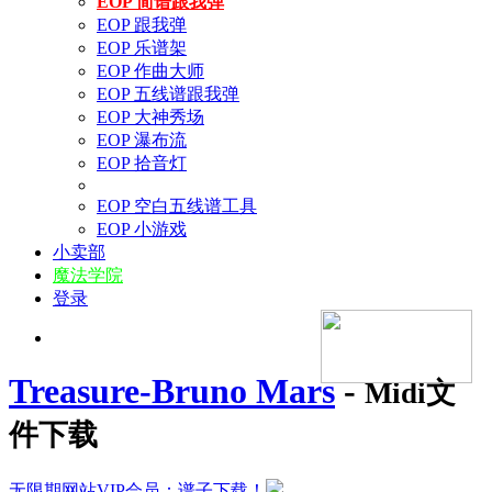
EOP 简谱跟我弹
EOP 跟我弹
EOP 乐谱架
EOP 作曲大师
EOP 五线谱跟我弹
EOP 大神秀场
EOP 瀑布流
EOP 拾音灯
EOP 空白五线谱工具
EOP 小游戏
小卖部
魔法学院
登录
Treasure-Bruno Mars
-
Midi文
件下载
无限期网站VIP会员：谱子下载！