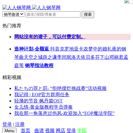
搜索
热门推荐
网站没有的谱子，可以付费定制。
造神计划-全额返
抖音
克罗地亚
卡农
梦中的婚礼
夜的钢
琴曲
天空之城
薛之谦
李闰珉
洛天依
贝多芬
下山
邓丽君
孟
庭苇
钢琴指法教程
精彩视频
私たちの罪と罰- “拒绝摆烂挑战赛”活动视频
我记得 | EOP官方群周任务
轻漪的节音 枫丹篇OST
女儿情-黄金版教程学员弹奏
我在那一角落患过伤风-欢迎加入“EOP魔法学院”
登录
|
注册
首页
曲谱
视频
网店
登录
学院
Menu