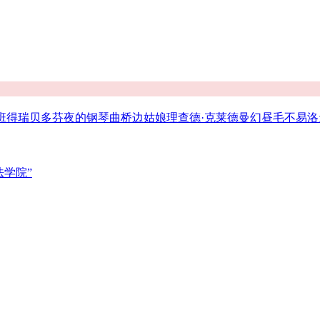
班得瑞
贝多芬
夜的钢琴曲
桥边姑娘
理查德·克莱德曼
幻昼
毛不易
洛
魔法学院”