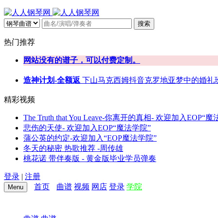
搜索
热门推荐
网站没有的谱子，可以付费定制。
造神计划-全额返
下山
马克西姆
抖音
克罗地亚
梦中的婚礼
精彩视频
The Truth that You Leave-你离开的真相- 欢迎加入EOP“
悲伤的天使- 欢迎加入EOP“魔法学院”
蒲公英的约定-欢迎加入“EOP魔法学院”
冬天的秘密 热歌推荐 -周传雄
桃花诺 带伴奏版 - 黄金版毕业学员弹奏
登录
|
注册
首页
曲谱
视频
网店
登录
学院
Menu