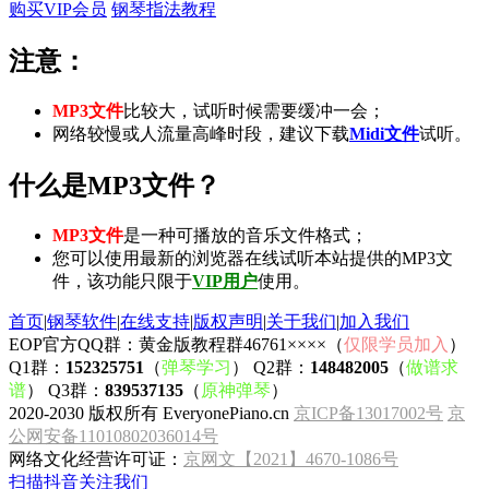
购买VIP会员
钢琴指法教程
注意：
MP3文件
比较大，试听时候需要缓冲一会；
网络较慢或人流量高峰时段，建议下载
Midi文件
试听。
什么是MP3文件？
MP3文件
是一种可播放的音乐文件格式；
您可以使用最新的浏览器在线试听本站提供的MP3文
件，该功能只限于
VIP用户
使用。
首页
|
钢琴软件
|
在线支持
|
版权声明
|
关于我们
|
加入我们
EOP官方QQ群：黄金版教程群46761××××（
仅限学员加入
）
Q1群：
152325751
（
弹琴学习
） Q2群：
148482005
（
做谱求
谱
） Q3群：
839537135
（
原神弹琴
）
2020-2030 版权所有 EveryonePiano.cn
京ICP备13017002号
京
公网安备11010802036014号
网络文化经营许可证：
京网文【2021】4670-1086号
扫描抖音关注我们