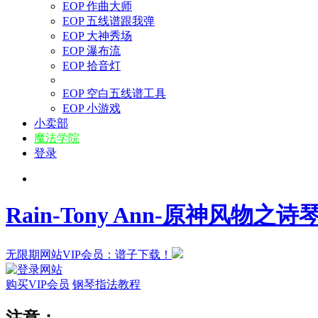
EOP 作曲大师
EOP 五线谱跟我弹
EOP 大神秀场
EOP 瀑布流
EOP 拾音灯
EOP 空白五线谱工具
EOP 小游戏
小卖部
魔法学院
登录
Rain-Tony Ann-原神风物之
无限期网站VIP会员：谱子下载！
购买VIP会员
钢琴指法教程
注意：