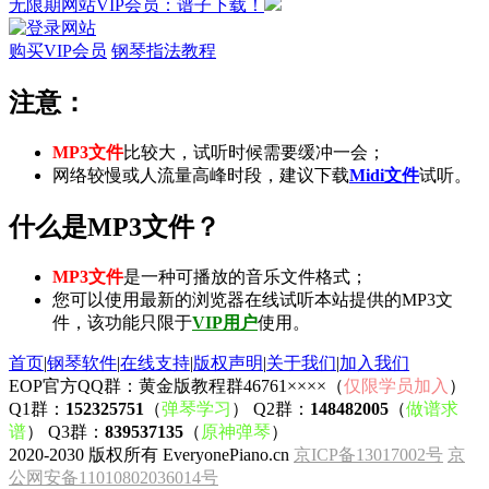
无限期网站VIP会员：谱子下载！
购买VIP会员
钢琴指法教程
注意：
MP3文件
比较大，试听时候需要缓冲一会；
网络较慢或人流量高峰时段，建议下载
Midi文件
试听。
什么是MP3文件？
MP3文件
是一种可播放的音乐文件格式；
您可以使用最新的浏览器在线试听本站提供的MP3文
件，该功能只限于
VIP用户
使用。
首页
|
钢琴软件
|
在线支持
|
版权声明
|
关于我们
|
加入我们
EOP官方QQ群：黄金版教程群46761××××（
仅限学员加入
）
Q1群：
152325751
（
弹琴学习
） Q2群：
148482005
（
做谱求
谱
） Q3群：
839537135
（
原神弹琴
）
2020-2030 版权所有 EveryonePiano.cn
京ICP备13017002号
京
公网安备11010802036014号