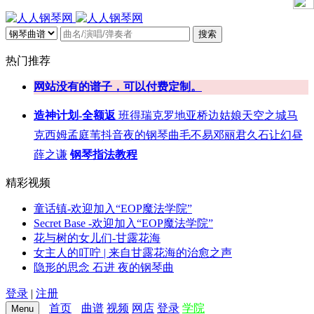
搜索
热门推荐
网站没有的谱子，可以付费定制。
造神计划-全额返
班得瑞
克罗地亚
桥边姑娘
天空之城
马
克西姆
孟庭苇
抖音
夜的钢琴曲
毛不易
邓丽君
久石让
幻昼
薛之谦
钢琴指法教程
精彩视频
童话镇-欢迎加入“EOP魔法学院”
Secret Base -欢迎加入“EOP魔法学院”
花与树的女儿们-甘露花海
女主人的叮咛 | 来自甘露花海的治愈之声
隐形的思念 石进 夜的钢琴曲
登录
|
注册
首页
曲谱
视频
网店
登录
学院
Menu